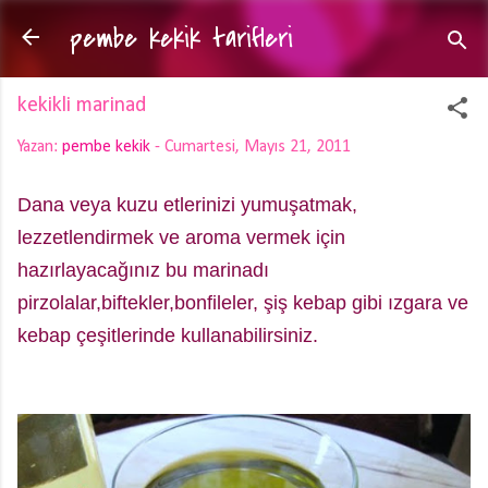
pembe kekik tarifleri
Ana içeriğe atla
kekikli marinad
Yazan:
pembe kekik
-
Cumartesi, Mayıs 21, 2011
Dana veya kuzu etlerinizi yumuşatmak,
lezzetlendirmek ve aroma vermek için
hazırlayacağınız bu marinadı
pirzolalar,biftekler,bonfileler, şiş kebap gibi ızgara ve
kebap çeşitlerinde kullanabilirsiniz.