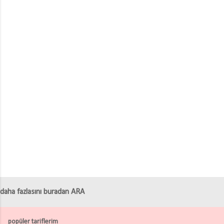
daha fazlasını buradan ARA
popüler tariflerim