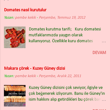
Domates nasıl kurutulur
Yazan:
pembe kekik
-
Perşembe, Temmuz 19, 2012
Domates kurutma tarifi; Kuru domatesi
mutfaklarımızda yaygın olarak
kullanıyoruz. Özellikle kuru domates
salatası nefis oluyor. Kışın bakliyat
yemeklerinin içinde de güzel oluyor.
DEVAM
Domates kuruturken İtalyan (rio) tipi sivri
domatesleri tercih ettim. Domatesleri iki
Makara çörek - Kuzey Güney dizisi
partide kuruttum ve ikisinde de farklı
Yazan:
pembe kekik
yöntem uyguladım. Fotoğrafta
-
Perşembe, Aralık 22, 2011
gördüğünüz kuru domatesler ikinci
Kuzey Güney dizisini çok seviyor, ilgiyle ve
yöntemle kurutulanlar. Bu yıl sadece ikinci
çok beğenerek izliyorum. Banu ile Güney'in
yöntemi kullanacağım. Çok başarılı ve hiç
isim hakkını alıp getirdikleri bu çörek bana
firesiz bir kurutma oldu. Rengi, tadı, lezzeti
hiç yabancı gelmedi. Dün akşamki bölümde
hepsi mükemmeldi. Eğer domatesleri açık