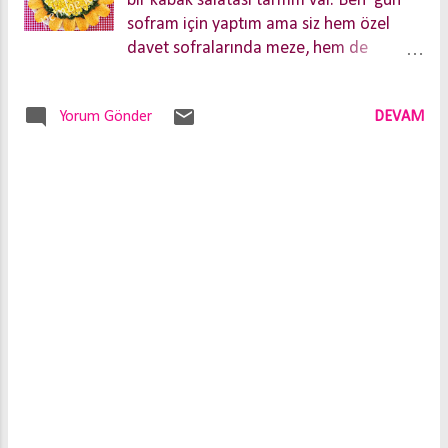
bir kabak salatası tarifim var. Ben gün
sofram için yaptım ama siz hem özel
davet sofralarında meze, hem de
kalabalık davetlerde dip sos olarak da
ikram edebilirsiniz. Ayçiçeği şeklinde
Yorum Gönder
DEVAM
sunulan bu salatanın yapımı da çok
kolay. Yoğurtlu kabak salatası Salatanın
yoğurdunu eklerken, pişirdiğimiz kabak
ve havuç karışımının iyice soğumuş
olmasına dikkat edelim, hatta
buzdolabında bir-iki saat beklettikten
sonra yoğurdu ekleyelim. Malzemeler
500 gr girit kabağı yoksa sakız kabağı İki
adet orta boy havuç 3 çorba kaşığı
zeytinyağı 1 çorba kaşığı un 250 gr
süzme yoğurt 1 diş sarımsak Tuz 1/2
demet kıyılmış dereotu Süslemek için
Haşlanmış veya konserve mısır Kıyılmış
dereotu Patates cipsi yoğurtlu kabak