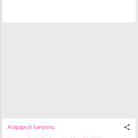
pudra şekeri ve beş yemek kaşığı toz
şekeri koyun, tel çırpıcı ile çırpın.
Yumurtayı ve sırasıyla un hariç diğer
malzemele...
Arapapıştı kanyonu