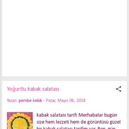
teknede rezervasyon yaptırmayı
unutmayın. Buraya hemen broşürde
yazan iletişim ve rezervasyon numarasını
da yazayım. 0 542 305 95 85 Aydın
Belediyesi’ne ait teknelerle iki saat
boyunca kanyonda geziyorsunuz.
Sabahın erken saatlerinde İzmir'den yola
çıktık Aydın Nazilli'den sonra
Bozdoğan'a döndük. Bozdoğan'a
girmeden kanyon iske...
Yoğurtlu kabak salatası
Yazan:
pembe kekik
-
Pazar, Mayıs 06, 2018
kabak salatası tarifi Merhabalar bugün
size hem lezzeti hem de görüntüsü güzel