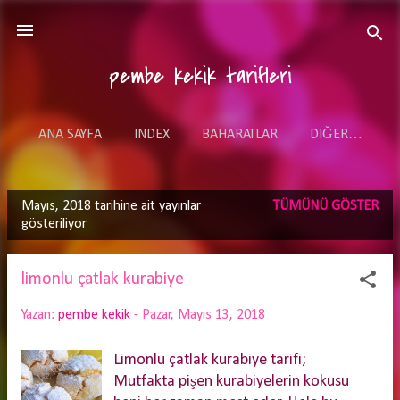
Ana içeriğe atla
pembe kekik tarifleri
ANA SAYFA
INDEX
BAHARATLAR
DIĞER…
Mayıs, 2018 tarihine ait yayınlar
TÜMÜNÜ GÖSTER
K
gösteriliyor
a
y
limonlu çatlak kurabiye
ı
Yazan:
pembe kekik
-
Pazar, Mayıs 13, 2018
t
l
Limonlu çatlak kurabiye tarifi;
a
Mutfakta pişen kurabiyelerin kokusu