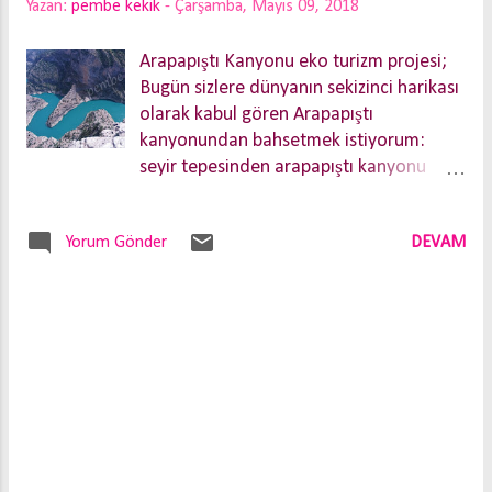
Yazan:
pembe kekik
-
Çarşamba, Mayıs 09, 2018
Arapapıştı Kanyonu eko turizm projesi;
Bugün sizlere dünyanın sekizinci harikası
olarak kabul gören Arapapıştı
kanyonundan bahsetmek istiyorum:
seyir tepesinden arapapıştı kanyonu
"Arapapıştı Kanyonu eko turizm projesi "
, Aydın Büyükşehir Belediye Başkanı
Yorum Gönder
DEVAM
Özlem Çerçioğlu'nun önem verdiği,
üzerine titrediği projelerinden birisi.
Bölgeye gelen ziyaretçiler kanyon
içerisinde gezi tekneleri ile
dolaşabilecek, kamp kurabilecek ve
doğa yürüyüşleri yapabilecekler. Kanyon
Aydın, Muğla, Denizli il sınırlarının
kesişim noktalarında. Arapapıştı
kanyonu tekne ile geziliyor. Sürprizle
karşılaşmamanız için gitmeden önce