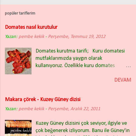
popüler tariflerim
Domates nasıl kurutulur
Yazan:
pembe kekik
-
Perşembe, Temmuz 19, 2012
Domates kurutma tarifi; Kuru domatesi
mutfaklarımızda yaygın olarak
kullanıyoruz. Özellikle kuru domates
salatası nefis oluyor. Kışın bakliyat
yemeklerinin içinde de güzel oluyor.
DEVAM
Domates kuruturken İtalyan (rio) tipi sivri
domatesleri tercih ettim. Domatesleri iki
Makara çörek - Kuzey Güney dizisi
partide kuruttum ve ikisinde de farklı
Yazan:
pembe kekik
yöntem uyguladım. Fotoğrafta
-
Perşembe, Aralık 22, 2011
gördüğünüz kuru domatesler ikinci
Kuzey Güney dizisini çok seviyor, ilgiyle ve
yöntemle kurutulanlar. Bu yıl sadece ikinci
çok beğenerek izliyorum. Banu ile Güney'in
yöntemi kullanacağım. Çok başarılı ve hiç