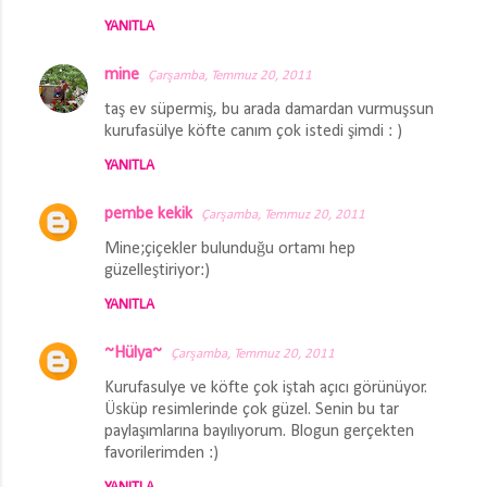
YANITLA
mine
Çarşamba, Temmuz 20, 2011
taş ev süpermiş, bu arada damardan vurmuşsun
kurufasülye köfte canım çok istedi şimdi : )
YANITLA
pembe kekik
Çarşamba, Temmuz 20, 2011
Mine;çiçekler bulunduğu ortamı hep
güzelleştiriyor:)
YANITLA
~Hülya~
Çarşamba, Temmuz 20, 2011
Kurufasulye ve köfte çok iştah açıcı görünüyor.
Üsküp resimlerinde çok güzel. Senin bu tar
paylaşımlarına bayılıyorum. Blogun gerçekten
favorilerimden :)