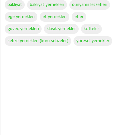
bakliyat
bakliyat yemekleri
dünyanın lezzetleri
ege yemekleri
et yemekleri
etler
güveç yemekleri
klasik yemekler
köfteler
sebze yemekleri (kuru sebzeler)
yöresel yemekler