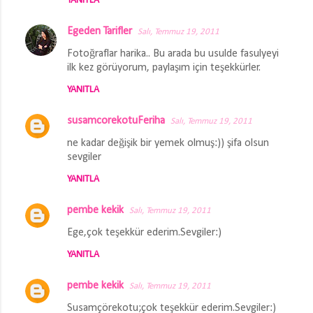
YANITLA
Egeden Tarifler
Salı, Temmuz 19, 2011
Fotoğraflar harika.. Bu arada bu usulde fasulyeyi
ilk kez görüyorum, paylaşım için teşekkürler.
YANITLA
susamcorekotuFeriha
Salı, Temmuz 19, 2011
ne kadar değişik bir yemek olmuş:)) şifa olsun
sevgiler
YANITLA
pembe kekik
Salı, Temmuz 19, 2011
Ege,çok teşekkür ederim.Sevgiler:)
YANITLA
pembe kekik
Salı, Temmuz 19, 2011
Susamçörekotu;çok teşekkür ederim.Sevgiler:)