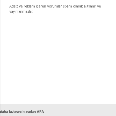
Adsız ve reklam içeren yorumlar spam olarak algılanır ve
yayınlanmazlar.
Y
o
r
u
m
G
ö
n
d
e
r
daha fazlasını buradan ARA