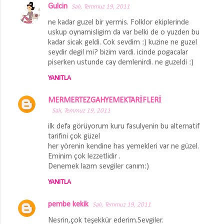
Gulcin
Salı, Temmuz 19, 2011
ne kadar guzel bir yermis. Folklor ekiplerinde
uskup oynamisligim da var belki de o yuzden bu
kadar sicak geldi. Cok sevdim :) kuzine ne guzel
seydir degil mi? bizim vardi. icinde pogacalar
piserken ustunde cay demlenirdi. ne guzeldi :)
YANITLA
MERMERTEZGAHYEMEKTARİFLERİ
Salı, Temmuz 19, 2011
ilk defa görüyorum kuru fasulyenin bu alternatif
tarifini çok güzel
her yörenin kendine has yemekleri var ne güzel.
Eminim çok lezzetlidir .
Denemek lazım sevgiler canım:)
YANITLA
pembe kekik
Salı, Temmuz 19, 2011
Nesrin,çok teşekkür ederim.Sevgiler.