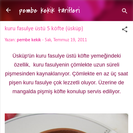
pembe kekik tarifleri
Ana içeriğe atla
kuru fasulye üstü 5 köfte (üsküp)
Yazan:
pembe kekik
-
Salı, Temmuz 19, 2011
Üsküp'ün kuru fasulye üstü köfte yemeğindeki
özellik, kuru fasulyenin çömlekte uzun süreli
pişmesinden kaynaklanıyor. Çömlekte en az üç saat
pişen kuru fasulye çok lezzetli oluyor. Üzerine de
mangalda pişmiş köfte konulup servis ediliyor.