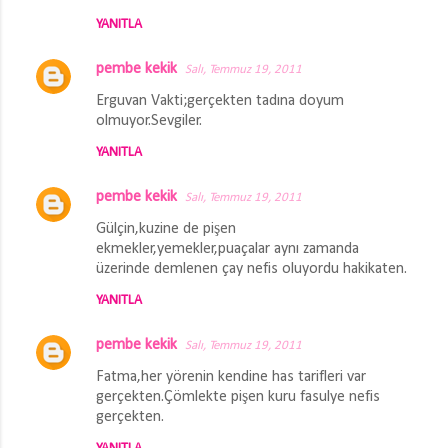
YANITLA
pembe kekik
Salı, Temmuz 19, 2011
Erguvan Vakti;gerçekten tadına doyum
olmuyor.Sevgiler.
YANITLA
pembe kekik
Salı, Temmuz 19, 2011
Gülçin,kuzine de pişen
ekmekler,yemekler,puaçalar aynı zamanda
üzerinde demlenen çay nefis oluyordu hakikaten.
YANITLA
pembe kekik
Salı, Temmuz 19, 2011
Fatma,her yörenin kendine has tarifleri var
gerçekten.Çömlekte pişen kuru fasulye nefis
gerçekten.