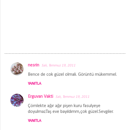
nesrin
Salı, Temmuz 19, 2011
Y
Bence de cok güzel olmali. Görüntü mükemmel.
o
YANITLA
r
u
Erguvan Vakti
Salı, Temmuz 19, 2011
m
Çömlekte ağır ağır pişen kuru fasulyeye
l
doyulmaz.Taş eve bayıldımm,çok güzel.Sevgiler.
a
YANITLA
r