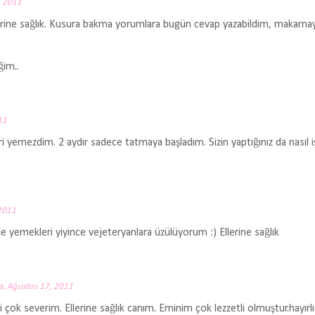
, 2011
llerine sağlık. Kusura bakma yorumlara bugün cevap yazabildim, makarn
ğim..
11
yemezdim. 2 aydır sadece tatmaya başladım. Sizin yaptığınız da nasıl iş
2011
 yemekleri yiyince vejeteryanlara üzülüyorum :) Ellerine sağlık
, Ağustos 17, 2011
 çok severim. Ellerine sağlık canım. Eminim çok lezzetli olmuştur.hayırlı i