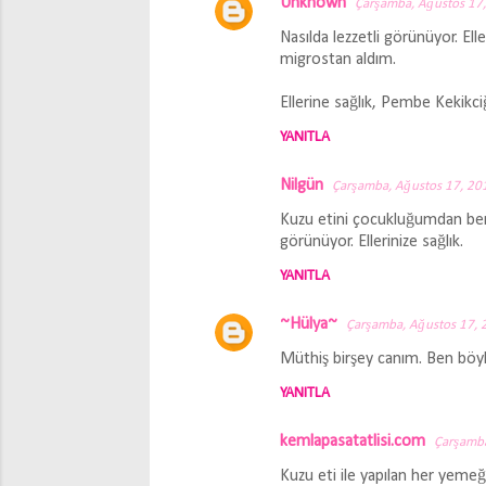
Unknown
Çarşamba, Ağustos 17
Nasılda lezzetli görünüyor. E
migrostan aldım.
Ellerine sağlık, Pembe Kekikci
YANITLA
Nilgün
Çarşamba, Ağustos 17, 20
Kuzu etini çocukluğumdan beri 
görünüyor. Ellerinize sağlık.
YANITLA
~Hülya~
Çarşamba, Ağustos 17, 
Müthiş birşey canım. Ben böyle
YANITLA
kemlapasatatlisi.com
Çarşamba
Kuzu eti ile yapılan her yemeği