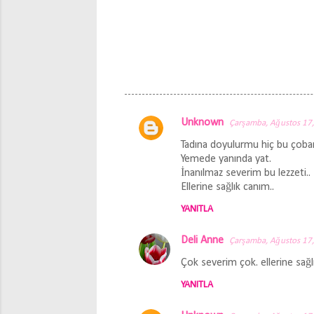
Unknown
Çarşamba, Ağustos 17
Y
Tadına doyulurmu hiç bu çoba
o
Yemede yanında yat.
r
İnanılmaz severim bu lezzeti..
Ellerine sağlık canım..
u
m
YANITLA
l
Deli Anne
Çarşamba, Ağustos 17
a
Çok severim çok. ellerine sağl
r
YANITLA