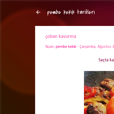
pembe kekik tarifleri
çoban kavurma
Yazan:
pembe kekik
-
Çarşamba, Ağustos 1
Saçta ka