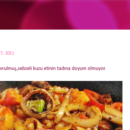
Ana içeriğe atla
7, 2011
vrulmuş,sebzeli kuzu etinin tadına doyum olmuyor.