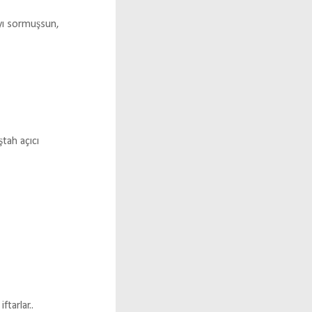
ayı sormuşsun,
tah açıcı
ftarlar..