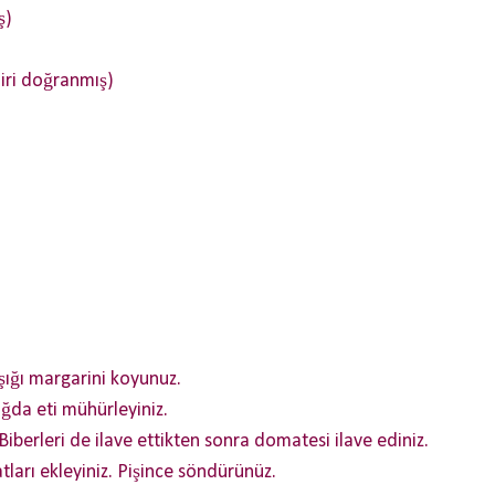
ş)
iri doğranmış)
şığı margarini koyunuz.
yağda eti mühürleyiniz.
Biberleri de ilave ettikten sonra domatesi ilave ediniz.
ları ekleyiniz. Pişince söndürünüz.