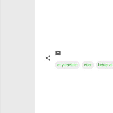
et yemekleri
etler
kebap ve 