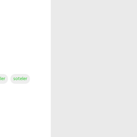
ler
soteler