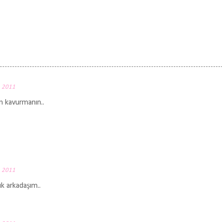
, 2011
n kavurmanın..
, 2011
ık arkadaşım..