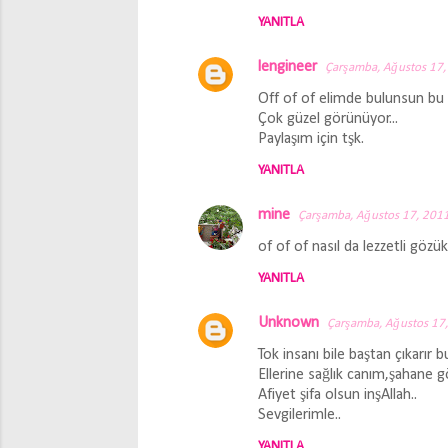
YANITLA
lengineer
Çarşamba, Ağustos 17,
Off of of elimde bulunsun bu t
Çok güzel görünüyor...
Paylaşım için tşk.
YANITLA
mine
Çarşamba, Ağustos 17, 201
of of of nasıl da lezzetli gözü
YANITLA
Unknown
Çarşamba, Ağustos 17
Tok insanı bile baştan çıkarır bu
Ellerine sağlık canım,şahane g
Afiyet şifa olsun inşAllah..
Sevgilerimle..
YANITLA