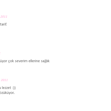
 2011
arif.
1
küyor çok severim ellerine sağlık
, 2011
 lezzet :))
özüküyor..