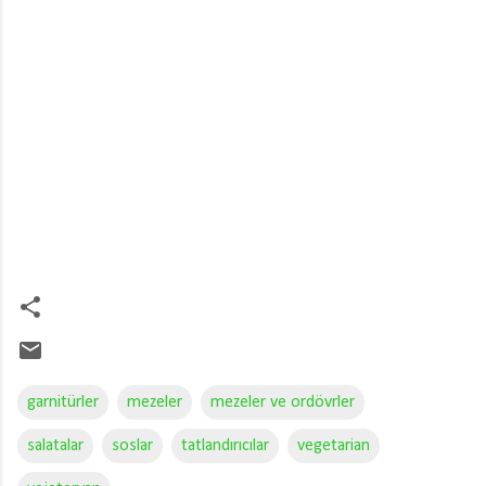
garnitürler
mezeler
mezeler ve ordövrler
salatalar
soslar
tatlandırıcılar
vegetarian