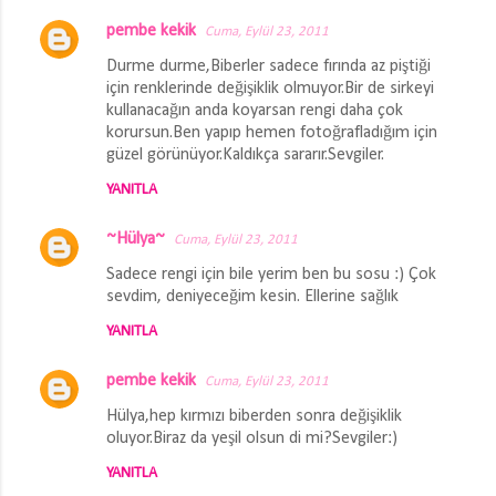
pembe kekik
Cuma, Eylül 23, 2011
Durme durme,Biberler sadece fırında az piştiği
için renklerinde değişiklik olmuyor.Bir de sirkeyi
kullanacağın anda koyarsan rengi daha çok
korursun.Ben yapıp hemen fotoğrafladığım için
güzel görünüyor.Kaldıkça sararır.Sevgiler.
YANITLA
~Hülya~
Cuma, Eylül 23, 2011
Sadece rengi için bile yerim ben bu sosu :) Çok
sevdim, deniyeceğim kesin. Ellerine sağlık
YANITLA
pembe kekik
Cuma, Eylül 23, 2011
Hülya,hep kırmızı biberden sonra değişiklik
oluyor.Biraz da yeşil olsun di mi?Sevgiler:)
YANITLA