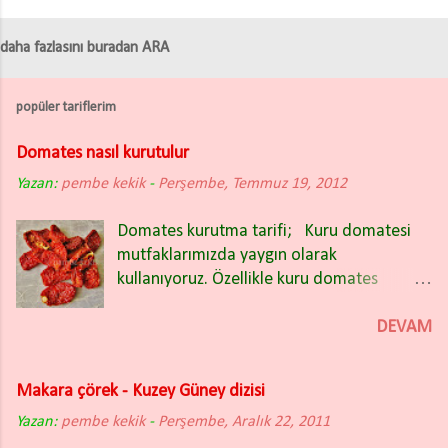
daha fazlasını buradan ARA
popüler tariflerim
Domates nasıl kurutulur
Yazan:
pembe kekik
-
Perşembe, Temmuz 19, 2012
Domates kurutma tarifi; Kuru domatesi
mutfaklarımızda yaygın olarak
kullanıyoruz. Özellikle kuru domates
salatası nefis oluyor. Kışın bakliyat
yemeklerinin içinde de güzel oluyor.
DEVAM
Domates kuruturken İtalyan (rio) tipi sivri
domatesleri tercih ettim. Domatesleri iki
Makara çörek - Kuzey Güney dizisi
partide kuruttum ve ikisinde de farklı
Yazan:
pembe kekik
yöntem uyguladım. Fotoğrafta
-
Perşembe, Aralık 22, 2011
gördüğünüz kuru domatesler ikinci