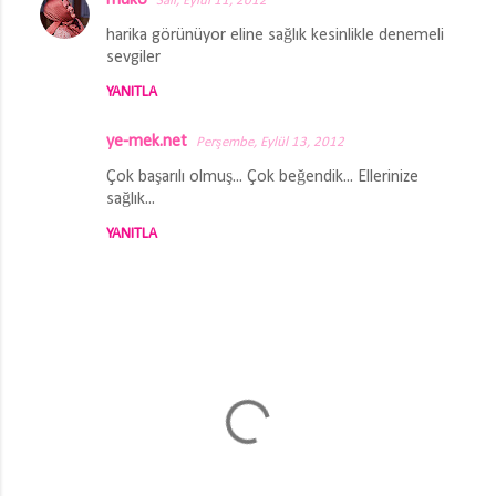
muko
Salı, Eylül 11, 2012
harika görünüyor eline sağlık kesinlikle denemeli
sevgiler
YANITLA
ye-mek.net
Perşembe, Eylül 13, 2012
Çok başarılı olmuş... Çok beğendik... Ellerinize
sağlık...
YANITLA