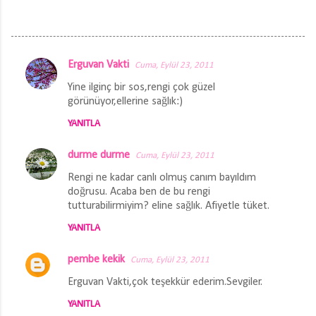
Erguvan Vakti
Cuma, Eylül 23, 2011
Y
Yine ilginç bir sos,rengi çok güzel
o
görünüyor,ellerine sağlık:)
r
YANITLA
u
m
durme durme
Cuma, Eylül 23, 2011
l
Rengi ne kadar canlı olmuş canım bayıldım
a
doğrusu. Acaba ben de bu rengi
tutturabilirmiyim? eline sağlık. Afiyetle tüket.
r
YANITLA
pembe kekik
Cuma, Eylül 23, 2011
Erguvan Vakti,çok teşekkür ederim.Sevgiler.
YANITLA