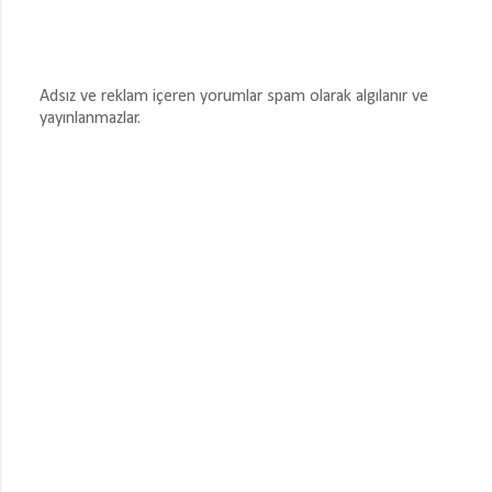
Adsız ve reklam içeren yorumlar spam olarak algılanır ve
yayınlanmazlar.
Y
o
r
u
m
G
ö
n
d
e
r