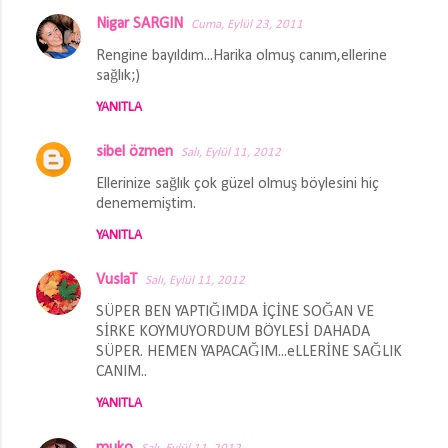
Nigar SARGIN
Cuma, Eylül 23, 2011
Rengine bayıldım...Harika olmuş canım,ellerine
sağlık;)
YANITLA
sibel özmen
Salı, Eylül 11, 2012
Ellerinize sağlık çok güzel olmuş böylesini hiç
denememiştim.
YANITLA
VuslaT
Salı, Eylül 11, 2012
SÜPER BEN YAPTIĞIMDA İÇİNE SOĞAN VE
SİRKE KOYMUYORDUM BÖYLESİ DAHADA
SÜPER. HEMEN YAPACAĞIM...eLLERİNE SAĞLIK
CANIM..
YANITLA