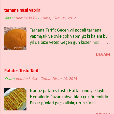
evde böyle. Çoğu zaman balık
Prag'la ilgili bir yazı yazmak için arşivimde
restoranlarında yemeyi tercih ettiğimiz
bekleyen fotoğraflarımı çörek söz konusu
tarhana nasıl yapılır
kalamarı evde yaptığımızda da çok güzel
olunca hemen paylaşmak istedim. Prag'da
Yazan:
pembe kekik
oluyor. Kalamar tava için malzemeler
-
Cuma, Ekim 05, 2012
trdelnic adıyla satılan dışı çıtır çıtır içi
Marinad için 500 gr kalamar 200 ml maden
yumuşacık tarçınlı şekere bulanmış bu
Tarhana Tarifi: Geçen yıl göceli tarhana
suyu (1 şişe) 1 çay bardağı süt 1çay kaşığı
lezzetli mayalı çörekleri odun ateşinde
yapmıştık ve öyle çok yapmışız ki kalanı bu
tuz 1 çay kaşığı toz şeker Kızartma Hamuru
pişiriyorlar. Avrupa'da benzerleri olan bu
yıl da bize yeter. Geçen gün kuzenimiz
malzemeleri
çöreklerin Macaristan'daki ismi kurtos
Kevser'i ziyaret ettiğimizde tarhana
kalacs, Almanya'da benzerinin ismi
kurutuyordu. Bu sefer tarhana yaparken
DEVAM
baumkuch...
denemek için irmik ve nohut ilave ettiğini
söyledi. Bize de yaptığı tarhanadan biraz
Patates Tostu Tarifi
verdi hemen o gün pişirdik ve çok
Yazan:
pembe kekik
beğendik. Tarhana otu yerine kekik, nane,
-
Cuma, Nisan 10, 2015
maydanoz gibi baharatlar da
fransız patates tostu Hafta sonu yaklaştı.
kullanabilirsiniz. Göceli tarhana sevenler
Her ailede Pazar kahvaltıları çok önemlidir.
için de yarın göceli tarhana tarifimi
Pazar günleri geç kalkılır, uzun süreli
paylaşacağım. Ev yapımı tarhana gibisi var
kahvaltı edilir. İşe, okula yetişme kaygısı
mı? Tarhana çorbası çocuklar için de çok