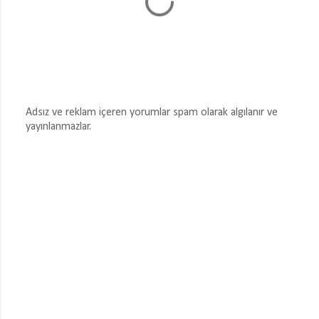
Adsız ve reklam içeren yorumlar spam olarak algılanır ve
yayınlanmazlar.
Y
o
r
u
m
G
ö
n
d
e
r