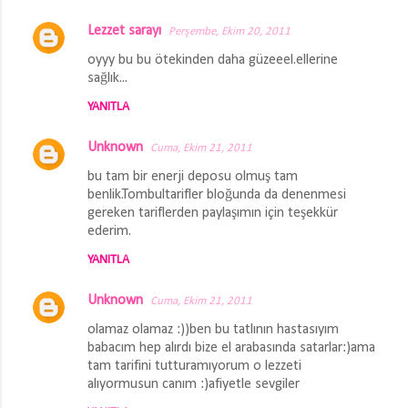
Lezzet sarayı
Perşembe, Ekim 20, 2011
Y
oyyy bu bu ötekinden daha güzeeel.ellerine
o
sağlık...
r
YANITLA
u
m
Unknown
Cuma, Ekim 21, 2011
l
bu tam bir enerji deposu olmuş tam
a
benlik.Tombultarifler bloğunda da denenmesi
gereken tariflerden paylaşımın için teşekkür
r
ederim.
YANITLA
Unknown
Cuma, Ekim 21, 2011
olamaz olamaz :))ben bu tatlının hastasıyım
babacım hep alırdı bize el arabasında satarlar:)ama
tam tarifini tutturamıyorum o lezzeti
alıyormusun canım :)afiyetle sevgiler