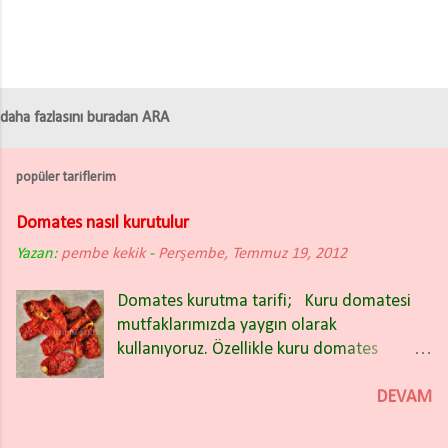
daha fazlasını buradan ARA
popüler tariflerim
Domates nasıl kurutulur
Yazan:
pembe kekik
-
Perşembe, Temmuz 19, 2012
Domates kurutma tarifi; Kuru domatesi
mutfaklarımızda yaygın olarak
kullanıyoruz. Özellikle kuru domates
salatası nefis oluyor. Kışın bakliyat
yemeklerinin içinde de güzel oluyor.
DEVAM
Domates kuruturken İtalyan (rio) tipi sivri
domatesleri tercih ettim. Domatesleri iki