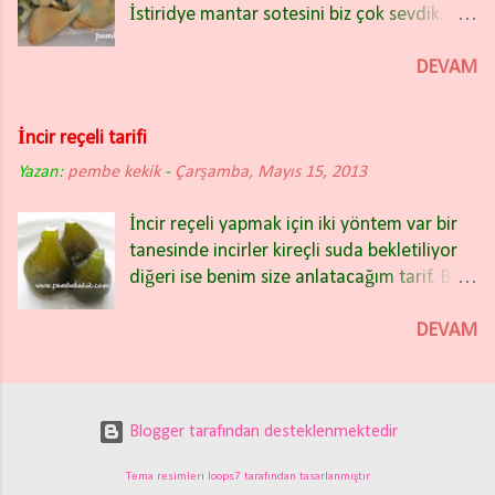
İstiridye mantar sotesini biz çok sevdik.
dinleyince biraz önce ocağa kuzu paçaları
için alt kısımlarıına bıçakla artı işareti yapıp
İstiridye mantarı klasik kültür mantarına
koydum. Bu kış ikinci kez paça çorbası
kaynayan suyun içine atınız. İki üç da...
göre daha sert bir lif yapısına sahip
DEVAM
yapıyorum. Hatta sık sık yapmayı
olduğundan daha uzun sürede pişmesine
düşünüyorum. Havalar soğudu grip kol
karşılık çok da lezzetli. İstiridye Mantar
geziyor. Gribe karşı paça çorbası içelim.
İncir reçeli tarifi
Sotesi için malzemeler 400 gr istiridye
Selanik mübadele göçmeni olan
Yazan:
pembe kekik
mantarı(şerit şeklinde doğranmış) 2 yemek
-
Çarşamba, Mayıs 15, 2013
babaannem tam bir sakatat tutkunuydu.
kaşığı zeytinyağı 2 yemek kaşığı tereyağı
Rumeli paça çorbası onun en
İncir reçeli yapmak için iki yöntem var bir
Tuz Taze çekilmiş karabiber 3 diş sarımsak
sevdiklerindendi. Fırında kelle, kuzu gerdan
tanesinde incirler kireçli suda bekletiliyor
(ince kıyılmış) 1 çay kaşığı kurutulmuş kekik
kapama yemeklerini yapmayı da yemeyi de
diğeri ise benim size anlatacağım tarif. Ben
1 sap biberiye 2 çorba kaşığı maydanoz
çok severdi. İlerleyen günlerde kuzu
iki yıldır incirleri kirece yatırmadan
(kıyılmış) İstiridye Mantar Sotesi Nasıl
gerdan kapamayı hem yapayım hem de
yapıyorum ve çok da güzel oluyor.
DEVAM
Yapılır Mantarları yıkayıp iki kâğıt havlu
aile yemekleri tariflerime ekleyeyim
Denemek isteyenler için tarifimize geçelim.
arasına alarak kurulayalım. Daha sonra
diyorum. Babaannemin tarifi ile paça
Erkek incir dediğimiz yeşil ham incirler
şeritler halinde doğrayalım. Mantar Sote
çorbası ş...
bitmeden incir reçeli yapma zamanı. İncir
yapacağımız yapışmaz tabanlı tavayı ocağa
Blogger tarafından desteklenmektedir
reçelimizi yaptıktan sonra da sıra çilek
koyalım ve harlı ateşte kızdıralım.
reçeline geliyor. Pembe Kekik reçeller
Zeytinyağını ilave edelim. Y ağ kızınca
Tema resimleri
loops7
tarafından tasarlanmıştır
kategorisine baktığınızda çilek reçeli
mantarları tavaya koyalım ve karıştırarak