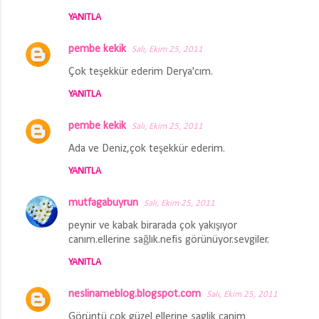
a
YANITLA
r
pembe kekik
Salı, Ekim 25, 2011
Çok teşekkür ederim Derya'cım.
YANITLA
pembe kekik
Salı, Ekim 25, 2011
Ada ve Deniz,çok teşekkür ederim.
YANITLA
mutfagabuyrun
Salı, Ekim 25, 2011
peynir ve kabak birarada çok yakışıyor
canım.ellerine sağlık.nefis görünüyor.sevgiler.
YANITLA
neslinameblog.blogspot.com
Salı, Ekim 25, 2011
Görüntü cok güzel ellerine saglik canim