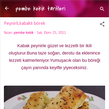
pembe kekik tarifleri
Ana içeriğe atla
Peynirli,kabaklı börek
Yazan:
pembe kekik
-
Salı, Ekim 25, 2011
Kabak peynirle güzel ve lezzetli bir ikili
oluşturur.Buna taze soğan, derotu da eklenince
lezzeti katmerleniyor.Yumuşacık olan bu böreği
çayın yanında keyifle yiyeceksiniz.