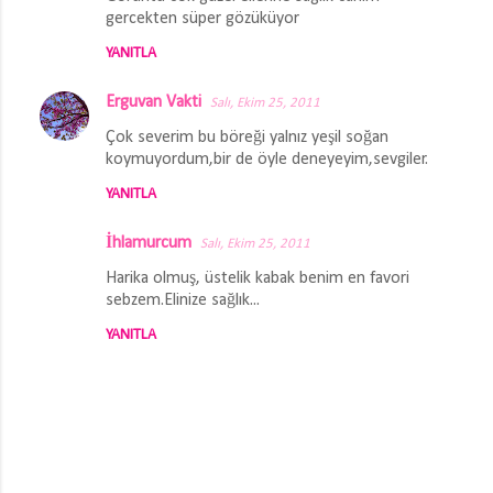
gercekten süper gözüküyor
YANITLA
Erguvan Vakti
Salı, Ekim 25, 2011
Çok severim bu böreği yalnız yeşil soğan
koymuyordum,bir de öyle deneyeyim,sevgiler.
YANITLA
İhlamurcum
Salı, Ekim 25, 2011
Harika olmuş, üstelik kabak benim en favori
sebzem.Elinize sağlık...
YANITLA