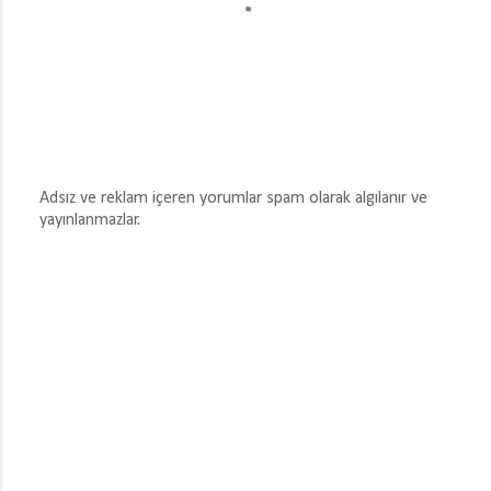
Adsız ve reklam içeren yorumlar spam olarak algılanır ve
yayınlanmazlar.
Y
o
r
u
m
G
ö
n
d
e
r