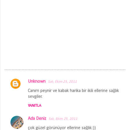
Unknown
Salı, Ekim 25, 2011
Y
Canım peynir ve kabak harika bir ikili ellerine sağlık
o
sevgiler.
r
YANITLA
u
m
Ada Deniz
Salı, Ekim 25, 2011
l
çok güzel görünüyor ellerine sağlık:))