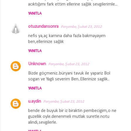
acıktığımı fark ettim ellerine sağlık sevgilerimle...
u
m
YANITLA
l
otuzundansonra
Perşembe, Şubat 23, 2012
a
nefis ya,aç karnına daha fazla bakmayayım
r
ben,ellerinize sağlık
YANITLA
Unknown
Perşembe, Şubat 23, 2012
Bizde göçmeniz..büryani tavuk ile yapariz Bol
sogan ve Yagli severim Ben..Ellerinize saglik..
YANITLA
u.aydin
Perşembe, Şubat 23, 2012
bende de buyuk bir iz biraktin pembecigim,o ne
guzellik oyle.denenmeli mutlak suretle.notu
alindi,sevgilerle.