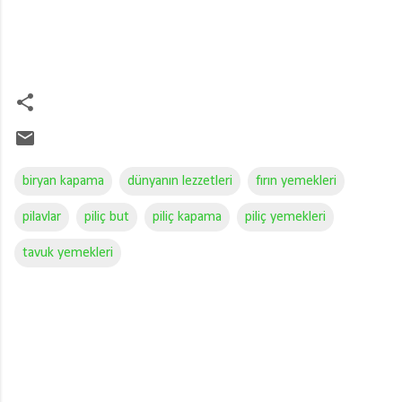
biryan kapama
dünyanın lezzetleri
fırın yemekleri
pilavlar
piliç but
piliç kapama
piliç yemekleri
tavuk yemekleri