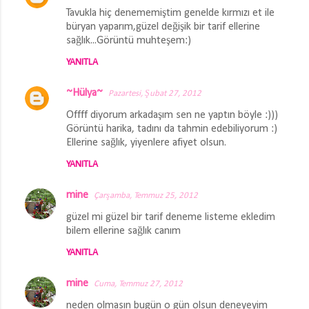
Tavukla hiç denememiştim genelde kırmızı et ile
büryan yaparım,güzel değişik bir tarif ellerine
sağlık...Görüntü muhteşem:)
YANITLA
~Hülya~
Pazartesi, Şubat 27, 2012
Offff diyorum arkadaşım sen ne yaptın böyle :)))
Görüntü harika, tadını da tahmin edebiliyorum :)
Ellerine sağlık, yiyenlere afiyet olsun.
YANITLA
mine
Çarşamba, Temmuz 25, 2012
güzel mi güzel bir tarif deneme listeme ekledim
bilem ellerine sağlık canım
YANITLA
mine
Cuma, Temmuz 27, 2012
neden olmasın bugün o gün olsun deneyeyim