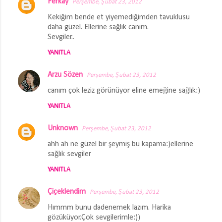
Ferkay
Perşembe, Şubat 23, 2012
Kekiğim bende et yiyemediğimden tavuklusu
daha güzel. Ellerine sağlık canım.
Sevgiler..
YANITLA
Arzu Sözen
Perşembe, Şubat 23, 2012
canım çok leziz görünüyor eline emeğine sağlık:)
YANITLA
Unknown
Perşembe, Şubat 23, 2012
ahh ah ne güzel bir şeymiş bu kapama:)ellerine
sağlık sevgiler
YANITLA
Çiçeklendim
Perşembe, Şubat 23, 2012
Hımmm bunu dadenemek lazım. Harika
gözüküyor.Çok sevgilerimle:))