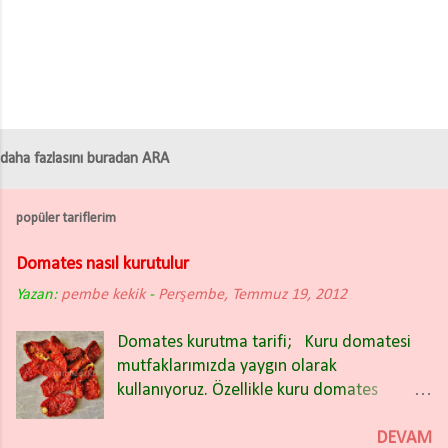
daha fazlasını buradan ARA
popüler tariflerim
Domates nasıl kurutulur
Yazan:
pembe kekik
-
Perşembe, Temmuz 19, 2012
Domates kurutma tarifi; Kuru domatesi
mutfaklarımızda yaygın olarak
kullanıyoruz. Özellikle kuru domates
salatası nefis oluyor. Kışın bakliyat
yemeklerinin içinde de güzel oluyor.
DEVAM