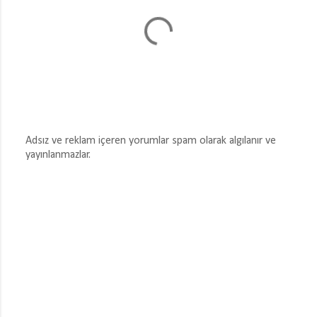
Adsız ve reklam içeren yorumlar spam olarak algılanır ve
yayınlanmazlar.
Y
o
r
u
m
G
ö
n
d
e
r