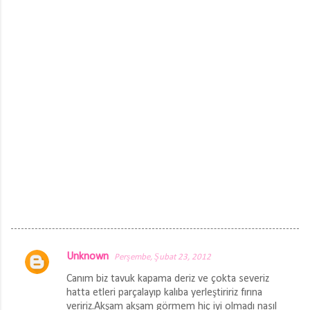
Unknown
Perşembe, Şubat 23, 2012
Y
Canım biz tavuk kapama deriz ve çokta severiz
o
hatta etleri parçalayıp kalıba yerleştiririz fırına
r
veririz.Akşam akşam görmem hiç iyi olmadı nasıl