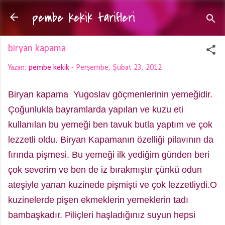
pembe kekik tarifleri
Ana içeriğe atla
biryan kapama
Yazan:
pembe kekik
-
Perşembe, Şubat 23, 2012
Biryan kapama Yugoslav göçmenlerinin yemeğidir.
Çoğunlukla bayramlarda yapılan ve kuzu eti
kullanılan bu yemeği ben tavuk butla yaptım ve çok
lezzetli oldu. Biryan Kapamanın özelliği pilavının da
fırında pişmesi. Bu yemeği ilk yediğim günden beri
çok severim ve ben de iz bırakmıştır çünkü odun
ateşiyle yanan kuzinede pişmişti ve çok lezzetliydi.O
kuzinelerde pişen ekmeklerin yemeklerin tadı
bambaşkadır. Piliçleri haşladığınız suyun hepsi