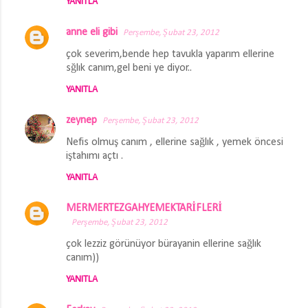
YANITLA
anne eli gibi
Perşembe, Şubat 23, 2012
çok severim,bende hep tavukla yaparım ellerine
sğlık canım,gel beni ye diyor..
YANITLA
zeynep
Perşembe, Şubat 23, 2012
Nefis olmuş canım , ellerine sağlık , yemek öncesi
iştahımı açtı .
YANITLA
MERMERTEZGAHYEMEKTARİFLERİ
Perşembe, Şubat 23, 2012
çok lezziz görünüyor bürayanin ellerine sağlık
canım))
YANITLA