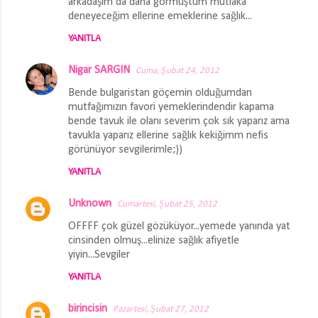
arkadaşım da daha görmüştüm mutlaka
deneyeceğim ellerine emeklerine sağlık...
YANITLA
Nigar SARGIN
Cuma, Şubat 24, 2012
Bende bulgaristan göçemin olduğumdan
mutfağımızın favori yemeklerindendir kapama
bende tavuk ile olanı severim çok sık yaparız ama
tavukla yaparız ellerine sağlık kekiğimm nefis
görünüyor sevgilerimle;))
YANITLA
Unknown
Cumartesi, Şubat 25, 2012
OFFFF çok güzel gözüküyor...yemede yanında yat
cinsinden olmuş...elinize sağlık afiyetle
yiyin...Sevgiler
YANITLA
birincisin
Pazartesi, Şubat 27, 2012