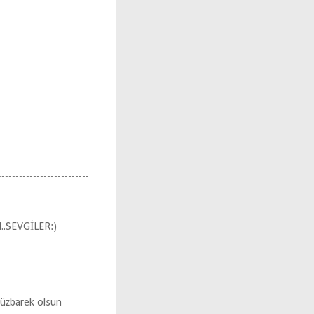
.SEVGİLER:)
 müzbarek olsun