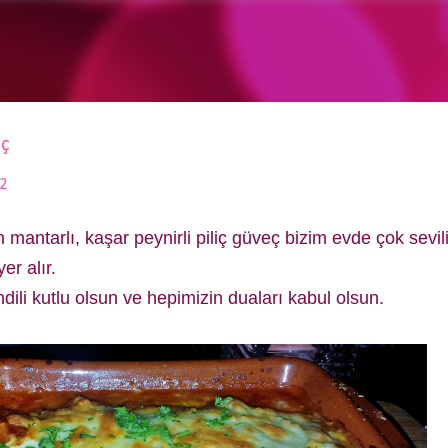
Ana içeriğe atla
iç
2
mantarlı, kaşar peynirli piliç güveç bizim evde çok sevilir
er alır.
dili kutlu olsun ve hepimizin duaları kabul olsun.