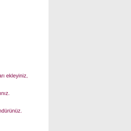
ı ekleyiniz,
ınız.
ndürünüz.