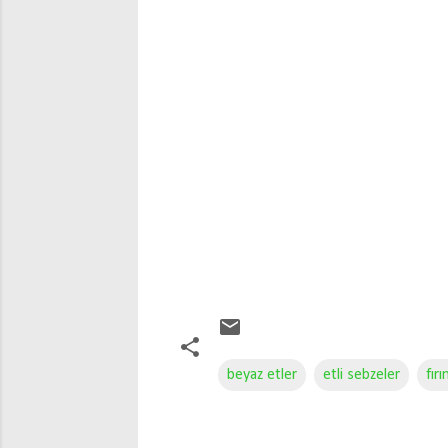
beyaz etler
etli sebzeler
fır