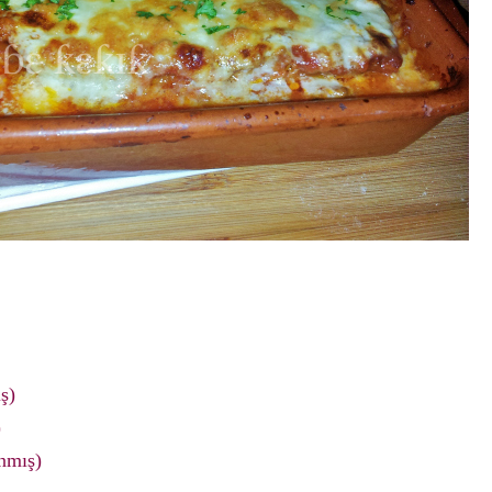
ş)
)
anmış)