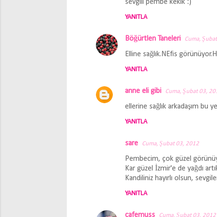
sevgili pembe kekik :)
a
YANITLA
r
Böğürtlen Taneleri
Cuma, Şubat
Elline sağlık.NEfis görünüyor.Hay
YANITLA
anne eli gibi
Cuma, Şubat 03, 20
ellerine sağlık arkadaşım bu y
YANITLA
sare
Cuma, Şubat 03, 2012
Pembecim, çok güzel görünüyor.
Kar güzel İzmir'e de yağdı artık
Kandiliniz hayırlı olsun, sevgiler
YANITLA
cafemuss
Cuma, Şubat 03, 2012