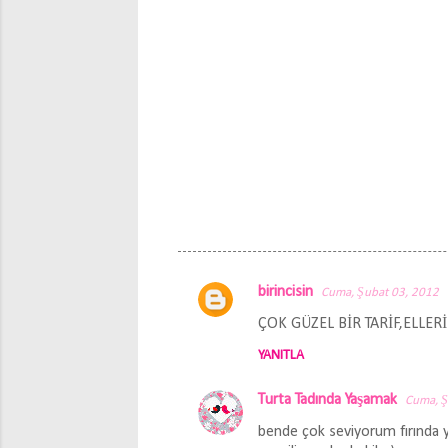
birincisin
Cuma, Şubat 03, 2012
Y
ÇOK GÜZEL BİR TARİF,ELLER
o
YANITLA
r
u
Turta Tadında Yaşamak
Cuma, Ş
m
bende çok seviyorum fırında yap
l