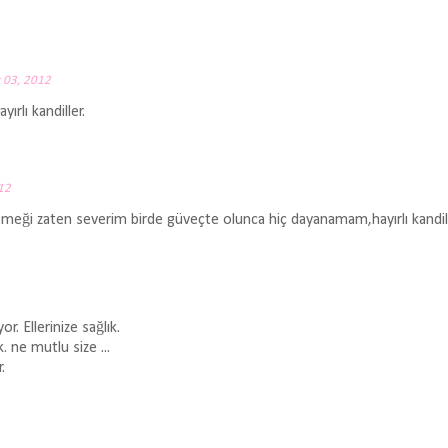
 03, 2012
ırlı kandiller.
12
emeği zaten severim birde güveçte olunca hiç dayanamam,hayırlı kandill
 Ellerinize sağlık.
. ne mutlu size ...
.