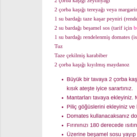
2 çorba kaşığı zeytinyağı
2 çorba kaşığı tereyağı veya margari
1 su bardağı taze kaşar peyniri (rend
2 su bardağı beşamel sos (tarif için
b
1 su bardağı rendelenmiş domates (is
Tuz
Taze çekilmiş karabiber
2 çorba kaşığı kıyılmış maydanoz
Büyük bir tavaya 2 çorba kaş
kısık ateşte iyice sarartınız.
Mantarları tavaya ekleyiniz. 
Piliç göğüslerini ekleyiniz v
Domates kullanacaksanız dom
Fırınınızı 180 derecede ısıtın
Üzerine beşamel sosu yayıp k