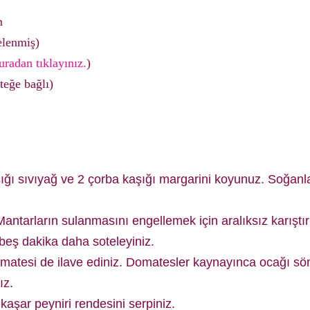
n
elenmiş)
uradan tıklayınız.
)
teğe bağlı)
ığı sıvıyağ ve 2 çorba kaşığı margarini koyunuz. Soğanlar
Mantarların sulanmasını engellemek için aralıksız karıştır
e beş dakika daha soteleyiniz.
atesi de ilave ediniz. Domatesler kaynayınca ocağı sö
ız.
aşar peyniri rendesini serpiniz.