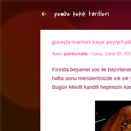
pembe kekik tarifleri
güveçte mantarlı kaşar peynirli pil
Yazan:
pembe kekik
-
Cuma, Şubat 03, 201
Fırında beşamel sos ile hazırlanan 
hafta sonu menülerimizde sık sık y
Bugün Mevlit kandili hepimizin kan