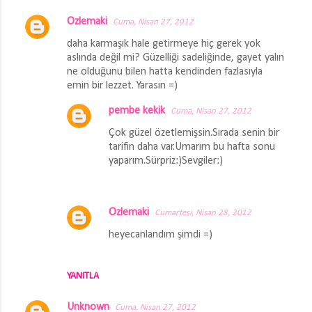
Ozlemaki
Cuma, Nisan 27, 2012
daha karmaşık hale getirmeye hiç gerek yok
aslında değil mi? Güzelliği sadeliğinde, gayet yalın
ne olduğunu bilen hatta kendinden fazlasıyla
emin bir lezzet. Yarasın =)
pembe kekik
Cuma, Nisan 27, 2012
Çok güzel özetlemişsin.Sırada senin bir
tarifin daha var.Umarım bu hafta sonu
yaparım.Sürpriz:)Sevgiler:)
Ozlemaki
Cumartesi, Nisan 28, 2012
heyecanlandım şimdi =)
YANITLA
Unknown
Cuma, Nisan 27, 2012