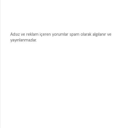
Adsız ve reklam içeren yorumlar spam olarak algılanır ve
yayınlanmazlar.
Y
o
r
u
m
G
ö
n
d
e
r