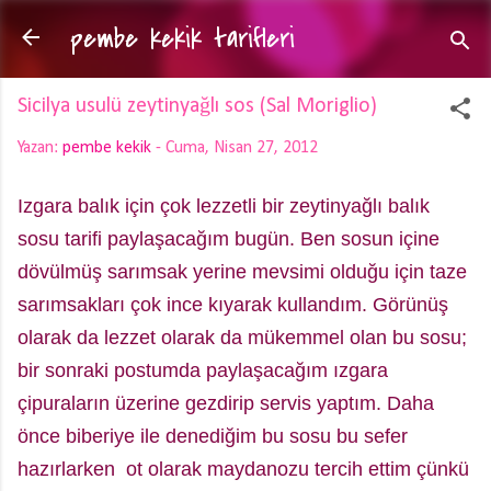
pembe kekik tarifleri
Ana içeriğe atla
Sicilya usulü zeytinyağlı sos (Sal Moriglio)
Yazan:
pembe kekik
-
Cuma, Nisan 27, 2012
Izgara balık için çok lezzetli bir zeytinyağlı balık
sosu tarifi paylaşacağım bugün. Ben sosun içine
dövülmüş sarımsak yerine mevsimi olduğu için taze
sarımsakları çok ince kıyarak kullandım. Görünüş
olarak da lezzet olarak da mükemmel olan bu sosu;
bir sonraki postumda paylaşacağım ızgara
çipuraların üzerine gezdirip servis yaptım. Daha
önce biberiye ile denediğim bu sosu bu sefer
hazırlarken ot olarak maydanozu tercih ettim çünkü