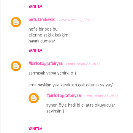
r
YANITLA
u
m
bırtutamkekik
Cuma, Nisan 27, 2012
l
nefis bir sos bu..
a
ellerine sağlık kekğim..
hayırlı cumalar..
r
YANITLA
#birfotoğrafbiryazı
Cuma, Nisan 27, 2012
sarmısak varya yenirki o:)
ama başlığın yazı karakteri çok okunaksız ya:/
#birfotoğrafbiryazı
Cuma, Nisan 27, 2012
aynen öyle hadi bi el atta okuyucular
sevinsin:)
YANITLA