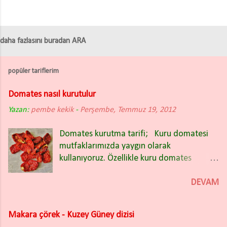
daha fazlasını buradan ARA
popüler tariflerim
Domates nasıl kurutulur
Yazan:
pembe kekik
-
Perşembe, Temmuz 19, 2012
Domates kurutma tarifi; Kuru domatesi
mutfaklarımızda yaygın olarak
kullanıyoruz. Özellikle kuru domates
salatası nefis oluyor. Kışın bakliyat
yemeklerinin içinde de güzel oluyor.
DEVAM
Domates kuruturken İtalyan (rio) tipi sivri
domatesleri tercih ettim. Domatesleri iki
Makara çörek - Kuzey Güney dizisi
partide kuruttum ve ikisinde de farklı