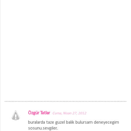
Özgür Tatlar
Cuma, Nisan 27, 2012
Y
buralarda taze guzel balik bulursam deneyecegim
o
sosunu.sevgiler..