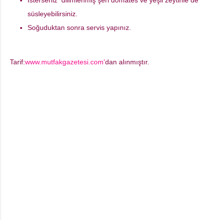
İsterseniz dilimlenmiş şeri domates ve yeşil zeytinle de
süsleyebilirsiniz.
Soğuduktan sonra servis yapınız.
Tarif:
www.mutfakgazetesi.com'
dan alınmıştır.