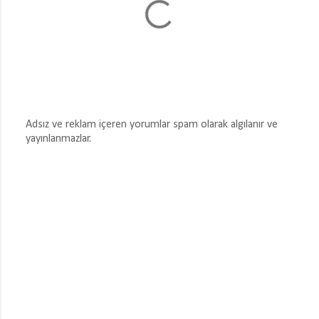
Adsız ve reklam içeren yorumlar spam olarak algılanır ve
yayınlanmazlar.
Y
o
r
u
m
G
ö
n
d
e
r