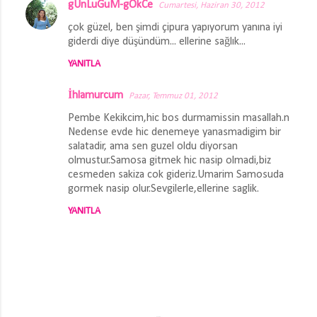
gUnLuGuM-gOkCe
Cumartesi, Haziran 30, 2012
Y
çok güzel, ben şimdi çipura yapıyorum yanına iyi
o
giderdi diye düşündüm... ellerine sağlık...
r
YANITLA
u
m
İhlamurcum
Pazar, Temmuz 01, 2012
l
Pembe Kekikcim,hic bos durmamissin masallah.n
a
Nedense evde hic denemeye yanasmadigim bir
salatadir, ama sen guzel oldu diyorsan
r
olmustur.Samosa gitmek hic nasip olmadi,biz
cesmeden sakiza cok gideriz.Umarim Samosuda
gormek nasip olur.Sevgilerle,ellerine saglik.
YANITLA