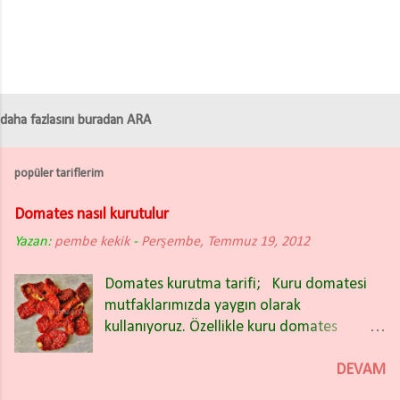
daha fazlasını buradan ARA
popüler tariflerim
Domates nasıl kurutulur
Yazan:
pembe kekik
-
Perşembe, Temmuz 19, 2012
Domates kurutma tarifi; Kuru domatesi
mutfaklarımızda yaygın olarak
kullanıyoruz. Özellikle kuru domates
salatası nefis oluyor. Kışın bakliyat
yemeklerinin içinde de güzel oluyor.
DEVAM
Domates kuruturken İtalyan (rio) tipi sivri