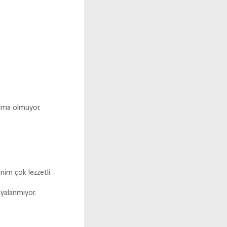
anma olmuyor.
im çok lezzetli
yalanmıyor.