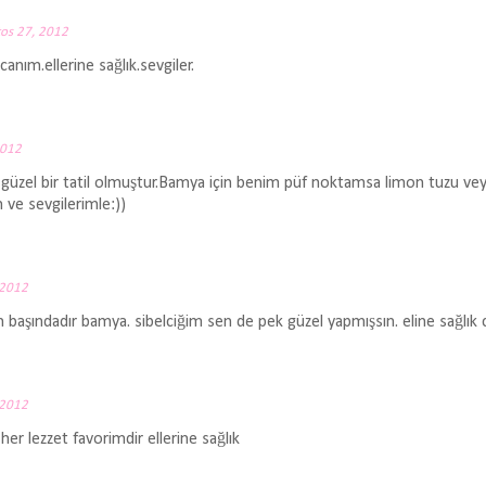
tos 27, 2012
nım.ellerine sağlık.sevgiler.
2012
güzel bir tatil olmuştur.Bamya için benim püf noktamsa limon tuzu ve
 ve sevgilerimle:))
 2012
aşındadır bamya. sibelciğim sen de pek güzel yapmışsın. eline sağlık c
 2012
her lezzet favorimdir ellerine sağlık