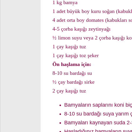
1 kg bamya
1 adet büyük boy kuru soğan (kabuk
4 adet orta boy domates (kabukları 
4-5 çorba kaşığı zeytinyağı
½ limon suyu veya 2 çorba kaşığı k
1 çay kaşığı tuz
1 çay kaşığı toz şeker
Ön haşlama için:
8-10 su bardağı su
½ çay bardağı sirke
2 çay kaşığı tuz
Bamyaların saplarını koni bi
8-10 su bardağı suya yarım ça
Bamyaları kaynayan suda 2-3
Haşladığınız bamyaların suyu