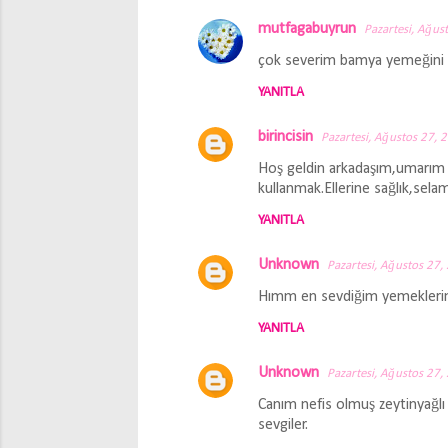
mutfagabuyrun
Pazartesi, Ağus
çok severim bamya yemeğini ca
YANITLA
birincisin
Pazartesi, Ağustos 27, 
Hoş geldin arkadaşım,umarım 
kullanmak.Ellerine sağlık,selam
YANITLA
Unknown
Pazartesi, Ağustos 27,
Hımm en sevdiğim yemeklerin b
YANITLA
Unknown
Pazartesi, Ağustos 27,
Canım nefis olmuş zeytinyağlı 
sevgiler.