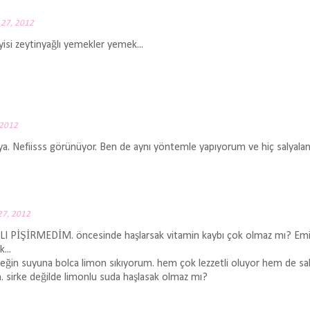
 27, 2012
yisi zeytinyağlı yemekler yemek...
 2012
yaya. Nefiisss görünüyor. Ben de aynı yöntemle yapıyorum ve hiç salyal
 27, 2012
 PİŞİRMEDİM. öncesinde haşlarsak vitamin kaybı çok olmaz mı? Emin
...
in suyuna bolca limon sıkıyorum. hem çok lezzetli oluyor hem de sal
. sirke değilde limonlu suda haşlasak olmaz mı?