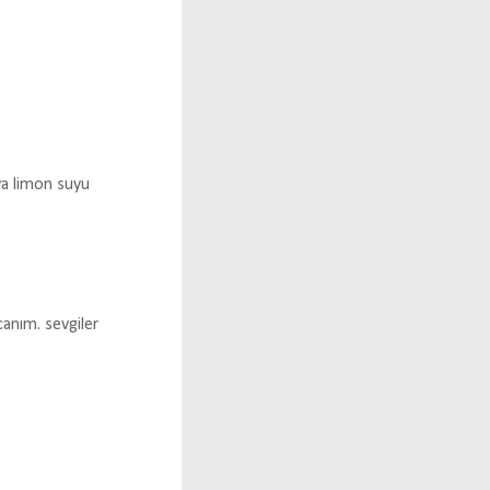
ya limon suyu
anım. sevgiler