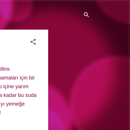
ifimi
maları için bir
p içine yarım
ka kadar bu suda
ıvıyı yemeğe
r