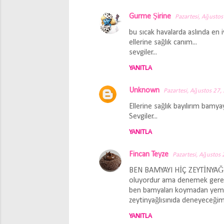
Gurme Şirine
Pazartesi, Ağustos
Y
bu sıcak havalarda aslında en i
o
ellerine sağlık canım...
r
sevgiler...
u
YANITLA
m
Unknown
l
Pazartesi, Ağustos 27,
a
Ellerine sağlık bayılırım bam
Sevgiler...
r
YANITLA
Fincan Teyze
Pazartesi, Ağustos
BEN BAMYAYI HİÇ ZEYTİNYAĞLI
oluyordur ama denemek gerek
ben bamyaları koymadan yemeğ
zeytinyağlısınıda deneyeceğim
YANITLA