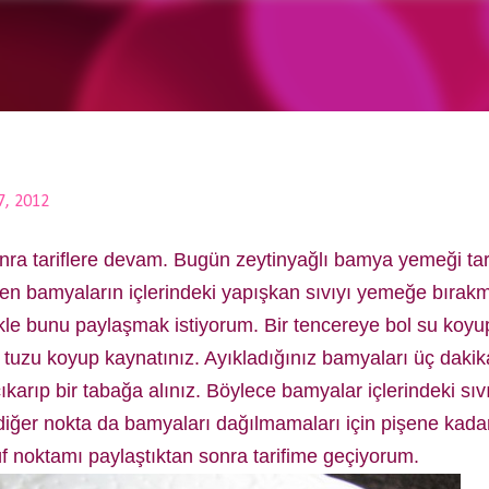
Ana içeriğe atla
7, 2012
 sonra tariflere devam. Bugün zeytinyağlı bamya yemeği tar
n bamyaların içlerindeki yapışkan sıvıyı yemeğe bırakma
kle bunu paylaşmak istiyorum. Bir tencereye bol su koyu
ğı tuzu koyup kaynatınız. Ayıkladığınız bamyaları üç daki
 çıkarıp bir tabağa alınız. Böylece bamyalar içlerindeki s
 diğer nokta da bamyaları dağılmamaları için pişene kada
 noktamı paylaştıktan sonra tarifime geçiyorum.