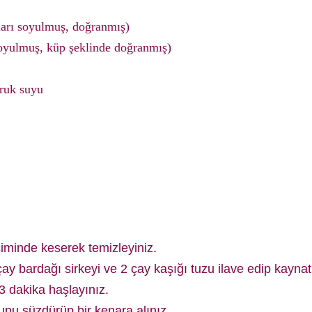
ları soyulmuş, doğranmış)
soyulmuş, küp şeklinde doğranmış)
oruk suyu
çiminde keserek temizleyiniz.
y bardağı sirkeyi ve 2 çay kaşığı tuzu ilave edip kaynat
 dakika haşlayınız.
nu süzdürüp bir kenara alınız.