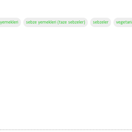
 yemekleri
sebze yemekleri (taze sebzeler)
sebzeler
vegetari