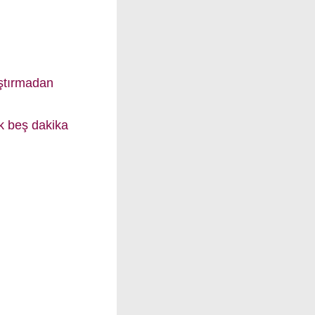
ıştırmadan
k beş dakika