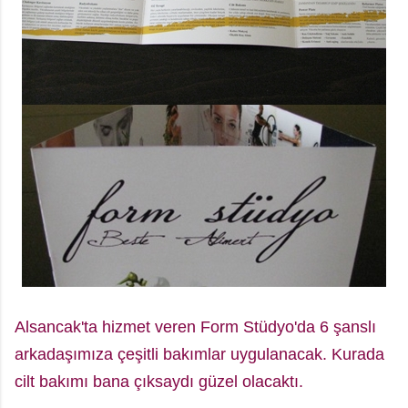
Alsancak'ta hizmet veren Form Stüdyo'da 6 şanslı
arkadaşımıza çeşitli bakımlar uygulanacak. Kurada
cilt bakımı bana çıksaydı güzel olacaktı.