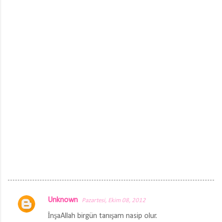
Unknown
Pazartesi, Ekim 08, 2012
Y
İnşaAllah birgün tanışam nasip olur.
o