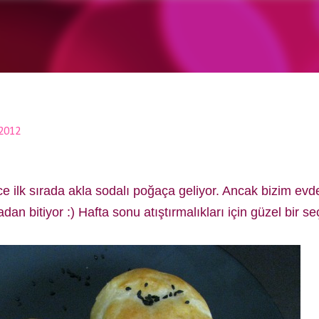
Ana içeriğe atla
 2012
e ilk sırada akla sodalı poğaça geliyor. Ancak bizim ev
an bitiyor :) Hafta sonu atıştırmalıkları için güzel bir s