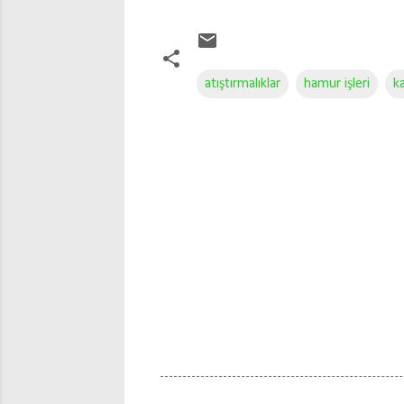
atıştırmalıklar
hamur işleri
ka