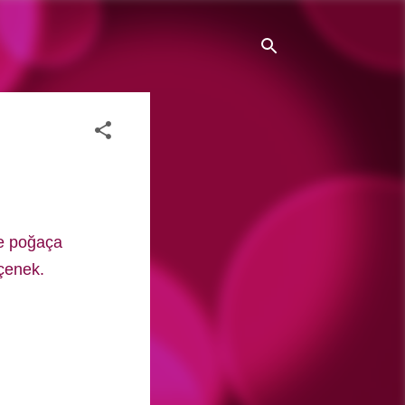
de poğaça
eçenek.