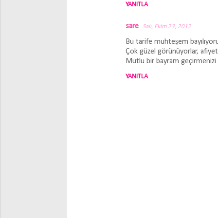
YANITLA
sare
Salı, Ekim 23, 2012
Bu tarife muhteşem bayılıyorum
Çok güzel görünüyorlar, afiyet
Mutlu bir bayram geçirmenizi d
YANITLA