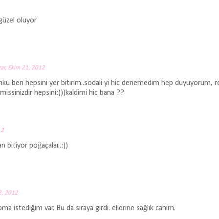
güzel oluyor
ar, Ekim 21, 2012
ku ben hepsini yer bitirim..sodali yi hic denemedim hep duyuyorum, r
missinizdir hepsini:)))kaldimi hic bana ??
12
bitiyor poğaçalar..:))
2, 2012
ma istediğim var. Bu da sıraya girdi. ellerine sağlık canım.