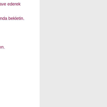
lave ederek
nda bekletin.
ın.