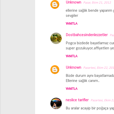
Unknown
Pazar, Ekim 21, 2012
Y
ellerine sağlık bende yaparım 
o
sevgiler
r
YANITLA
u
m
Dostbahcesindenlezzetler
Paz
l
Pogca bizdede bayatlamaz cun
a
super gozukuyor..affiyetlen ye
r
YANITLA
Unknown
Pazartesi, Ekim 22, 20
Bizde durum aynı bayatlamadan 
Ellerine sağlık canım..
YANITLA
neslice tarifler
Pazartesi, Ekim 2
Bu aralar acayip bir poğaça yap