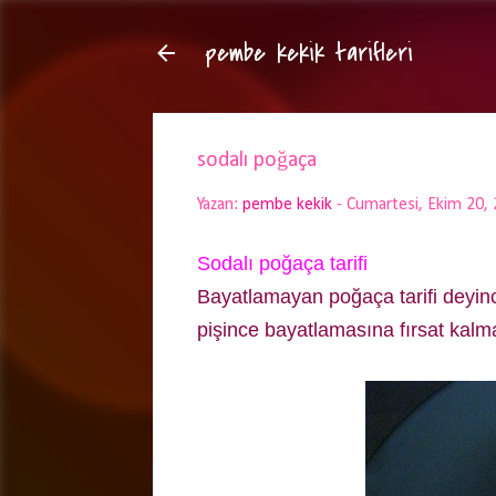
pembe kekik tarifleri
sodalı poğaça
Yazan:
pembe kekik
-
Cumartesi, Ekim 20,
Sodalı poğaça tarifi
Bayatlamayan poğaça tarifi deyinc
pişince bayatlamasına fırsat kalmad