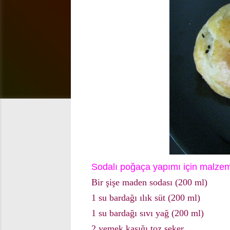
Sodalı poğaça yapımı için malzem
Bir şişe maden sodası (200 ml)
1 su bardağı ılık süt (200 ml)
1 su bardağı sıvı yağ (200 ml)
2 yemek kaşığı toz şeker