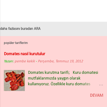
daha fazlasını buradan ARA
popüler tariflerim
Domates nasıl kurutulur
Yazan:
pembe kekik
-
Perşembe, Temmuz 19, 2012
Domates kurutma tarifi; Kuru domatesi
mutfaklarımızda yaygın olarak
kullanıyoruz. Özellikle kuru domates
salatası nefis oluyor. Kışın bakliyat
yemeklerinin içinde de güzel oluyor.
DEVAM
Domates kuruturken İtalyan (rio) tipi sivri