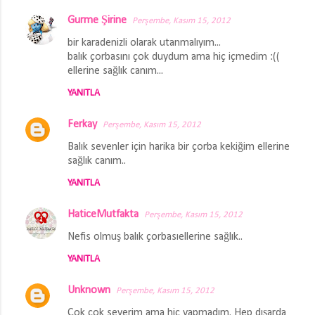
l
Gurme Şirine
Perşembe, Kasım 15, 2012
a
bir karadenizli olarak utanmalıyım...
r
balık çorbasını çok duydum ama hiç içmedim :((
ellerine sağlık canım...
YANITLA
Ferkay
Perşembe, Kasım 15, 2012
Balık sevenler için harika bir çorba kekiğim ellerine
sağlık canım..
YANITLA
HaticeMutfakta
Perşembe, Kasım 15, 2012
Nefis olmuş balık çorbasıellerine sağlık..
YANITLA
Unknown
Perşembe, Kasım 15, 2012
Çok çok severim ama hiç yapmadım. Hep dışarda