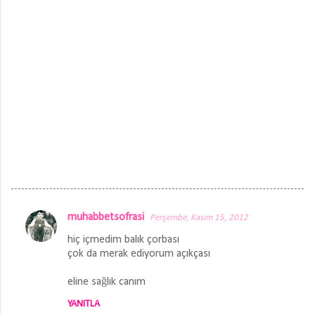
muhabbetsofrasi
Perşembe, Kasım 15, 2012
Y
hiç içmedim balık çorbası
o
çok da merak ediyorum açıkçası
r
eline sağlık canım
u
m
YANITLA