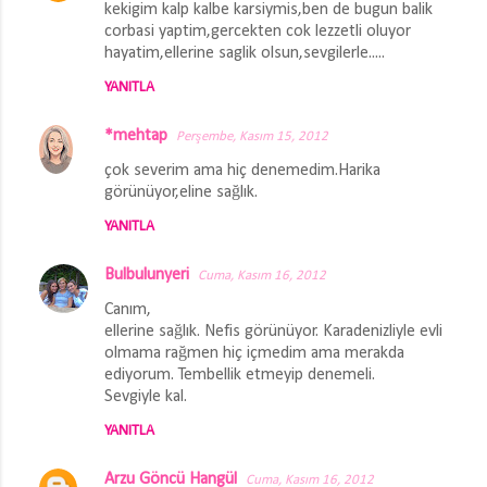
kekigim kalp kalbe karsiymis,ben de bugun balik
corbasi yaptim,gercekten cok lezzetli oluyor
hayatim,ellerine saglik olsun,sevgilerle.....
YANITLA
*mehtap
Perşembe, Kasım 15, 2012
çok severim ama hiç denemedim.Harika
görünüyor,eline sağlık.
YANITLA
Bulbulunyeri
Cuma, Kasım 16, 2012
Canım,
ellerine sağlık. Nefis görünüyor. Karadenizliyle evli
olmama rağmen hiç içmedim ama merakda
ediyorum. Tembellik etmeyip denemeli.
Sevgiyle kal.
YANITLA
Arzu Göncü Hangül
Cuma, Kasım 16, 2012