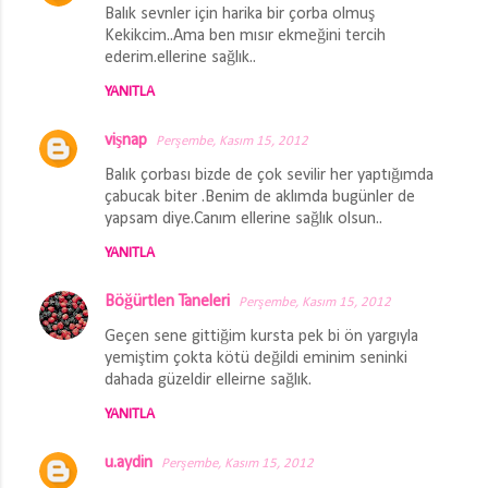
Balık sevnler için harika bir çorba olmuş
Kekikcim..Ama ben mısır ekmeğini tercih
ederim.ellerine sağlık..
YANITLA
vişnap
Perşembe, Kasım 15, 2012
Balık çorbası bizde de çok sevilir her yaptığımda
çabucak biter .Benim de aklımda bugünler de
yapsam diye.Canım ellerine sağlık olsun..
YANITLA
Böğürtlen Taneleri
Perşembe, Kasım 15, 2012
Geçen sene gittiğim kursta pek bi ön yargıyla
yemiştim çokta kötü değildi eminim seninki
dahada güzeldir elleirne sağlık.
YANITLA
u.aydin
Perşembe, Kasım 15, 2012