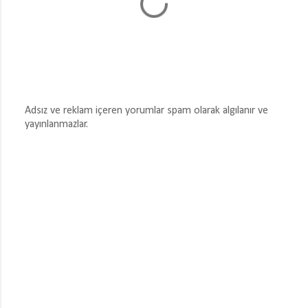
Adsız ve reklam içeren yorumlar spam olarak algılanır ve
yayınlanmazlar.
Y
o
r
u
m
G
ö
n
d
e
r