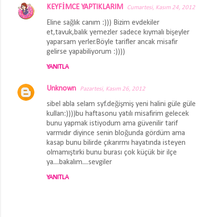
KEYFİMCE YAPTIKLARIM
Cumartesi, Kasım 24, 2012
Eline sağlık canım :))) Bizim evdekiler
et,tavuk,balık yemezler sadece kıymalı bişeyler
yaparsam yerler.Böyle tarifler ancak misafir
gelirse yapabiliyorum :))))
YANITLA
Unknown
Pazartesi, Kasım 26, 2012
sibel abla selam syf.değişmiş yeni halini güle güle
kullan:))))bu haftasonu yatılı misafirim gelecek
bunu yapmak istiyodum ama güvenilir tarif
varmıdır diyince senin bloğunda gördüm ama
kasap bunu bilirde çıkarırmı hayatında isteyen
olmamıştırki bunu burası çok küçük bir ilçe
ya....bakalım....sevgiler
YANITLA