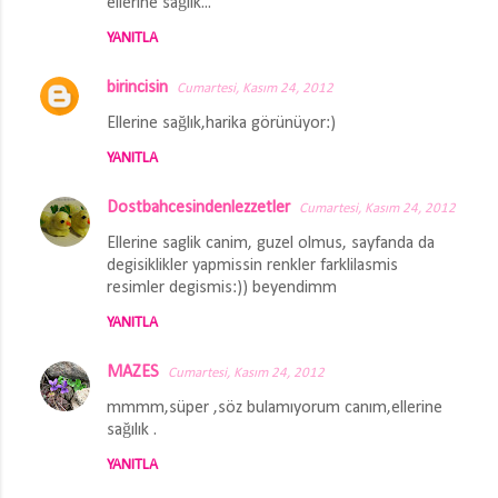
ellerine sağlık...
YANITLA
birincisin
Cumartesi, Kasım 24, 2012
Ellerine sağlık,harika görünüyor:)
YANITLA
Dostbahcesindenlezzetler
Cumartesi, Kasım 24, 2012
Ellerine saglik canim, guzel olmus, sayfanda da
degisiklikler yapmissin renkler farklilasmis
resimler degismis:)) beyendimm
YANITLA
MAZES
Cumartesi, Kasım 24, 2012
mmmm,süper ,söz bulamıyorum canım,ellerine
sağılık .
YANITLA