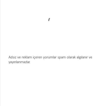
Adsız ve reklam içeren yorumlar spam olarak algılanır ve
yayınlanmazlar.
Y
o
r
u
m
G
ö
n
d
e