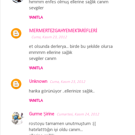
hımmm enfes olmuş ellerine sağlık canım
sevgiler
YANITLA
MERMERTEZGAHYEMEKTARİFLERİ
Cuma, Kasım 23, 2012
et olsunda derlerya... birde bu şekilde olursa
ımmmm ellerine sağlık
sevgiler canım
YANITLA
Unknown
Cuma, Kasım 23, 2012
harika görünüyor ..ellerinize sağlık..
YANITLA
Gurme Şirine
Cumartesi, Kasım 24, 2012
rostoyu tamamen unutmuştum :((
hatırlatttığın iyi oldu canım...