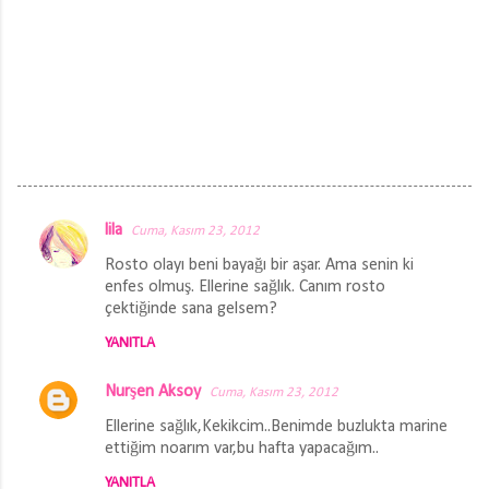
lila
Cuma, Kasım 23, 2012
Y
Rosto olayı beni bayağı bir aşar. Ama senin ki
o
enfes olmuş. Ellerine sağlık. Canım rosto
r
çektiğinde sana gelsem?
u
YANITLA
m
Nurşen Aksoy
l
Cuma, Kasım 23, 2012
a
Ellerine sağlık,Kekikcim..Benimde buzlukta marine
ettiğim noarım var,bu hafta yapacağım..
r
YANITLA