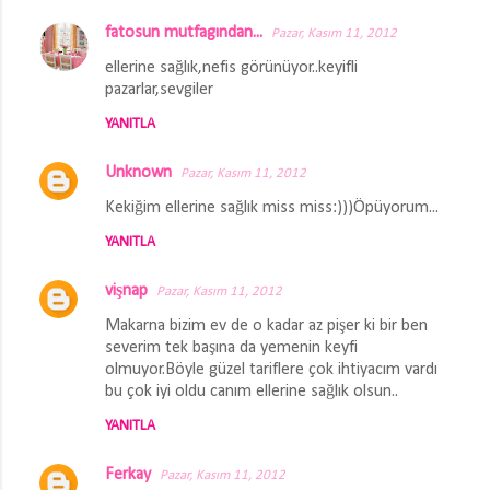
fatosun mutfagından...
Pazar, Kasım 11, 2012
ellerine sağlık,nefis görünüyor..keyifli
pazarlar,sevgiler
YANITLA
Unknown
Pazar, Kasım 11, 2012
Kekiğim ellerine sağlık miss miss:)))Öpüyorum...
YANITLA
vişnap
Pazar, Kasım 11, 2012
Makarna bizim ev de o kadar az pişer ki bir ben
severim tek başına da yemenin keyfi
olmuyor.Böyle güzel tariflere çok ihtiyacım vardı
bu çok iyi oldu canım ellerine sağlık olsun..
YANITLA
Ferkay
Pazar, Kasım 11, 2012