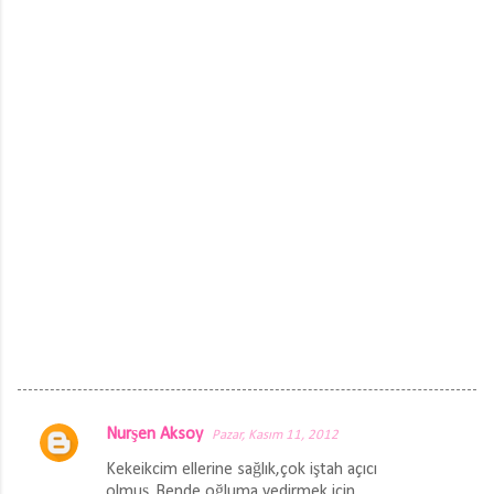
Nurşen Aksoy
Pazar, Kasım 11, 2012
Y
Kekeikcim ellerine sağlık,çok iştah açıcı
o
olmuş..Bende oğluma yedirmek için