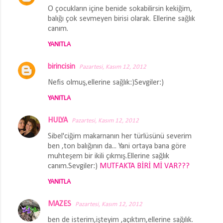
O çocukların içine benide sokabilirsin kekiğim,
balığı çok sevmeyen birisi olarak. Ellerine sağlık
canım.
YANITLA
birincisin
Pazartesi, Kasım 12, 2012
Nefis olmuş,ellerine sağlık:)Sevgiler:)
YANITLA
HULYA
Pazartesi, Kasım 12, 2012
Sibel'ciğim makarnanın her türlüsünü severim
ben ,ton balığının da... Yani ortaya bana göre
muhteşem bir ikili çıkmış.Ellerine sağlık
canım.Sevgiler:)
MUTFAKTA BİRİ Mİ VAR???
YANITLA
MAZES
Pazartesi, Kasım 12, 2012
ben de isterim,işteyim ,açıktım,ellerine sağılık.