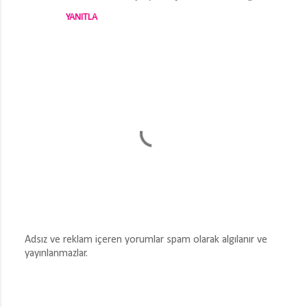
YANITLA
Adsız ve reklam içeren yorumlar spam olarak algılanır ve
yayınlanmazlar.
Y
o
r
u