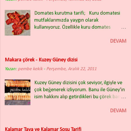
Domates kurutma tarifi; Kuru domatesi
mutfaklarımızda yaygın olarak
kullanıyoruz. Özellikle kuru domates
salatası nefis oluyor. Kışın bakliyat
yemeklerinin içinde de güzel oluyor.
DEVAM
Domates kuruturken İtalyan (rio) tipi sivri
domatesleri tercih ettim. Domatesleri iki
Makara çörek - Kuzey Güney dizisi
partide kuruttum ve ikisinde de farklı
Yazan:
pembe kekik
yöntem uyguladım. Fotoğrafta
-
Perşembe, Aralık 22, 2011
gördüğünüz kuru domatesler ikinci
Kuzey Güney dizisini çok seviyor, ilgiyle ve
yöntemle kurutulanlar. Bu yıl sadece ikinci
çok beğenerek izliyorum. Banu ile Güney'in
yöntemi kullanacağım. Çok başarılı ve hiç
isim hakkını alıp getirdikleri bu çörek bana
firesiz bir kurutma oldu. Rengi, tadı, lezzeti
hiç yabancı gelmedi. Dün akşamki bölümde
hepsi mükemmeldi. Eğer domatesleri açık
Kuzey'in makara adını verdiği bu çörekleri
DEVAM
alanda kurutmak isterseniz (balkon, bahçe
satarak Güney zengin olma hayellerine
gibi) kurutma yapacağınız yerin gölge
kavuşacak mı? Tüm oyuncu kadrosunu çok
olmasına özen gösteriniz. Fırında Domates
Kalamar Tava ve Kalamar Sosu Tarifi