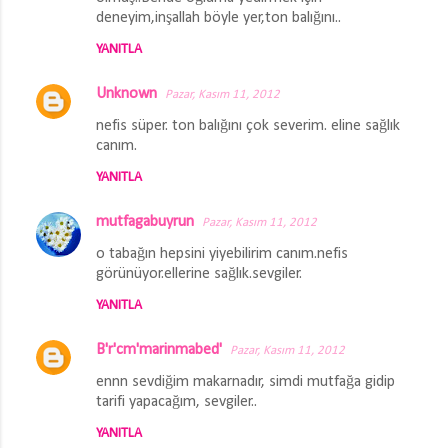
r
deneyim,inşallah böyle yer,ton balığını..
u
YANITLA
m
Unknown
l
Pazar, Kasım 11, 2012
a
nefis süper. ton balığını çok severim. eline sağlık
canım.
r
YANITLA
mutfagabuyrun
Pazar, Kasım 11, 2012
o tabağın hepsini yiyebilirim canım.nefis
görünüyor.ellerine sağlık.sevgiler.
YANITLA
B'r'cm'marinmabed'
Pazar, Kasım 11, 2012
ennn sevdiğim makarnadır, simdi mutfağa gidip
tarifi yapacağım, sevgiler..
YANITLA