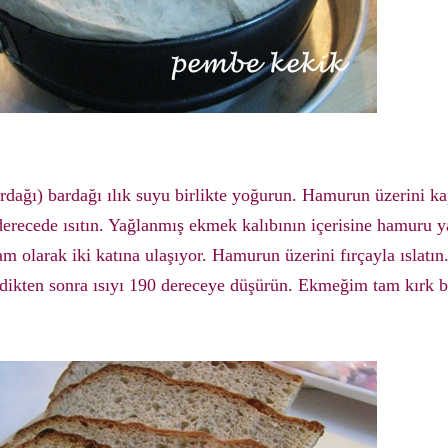
dağı) bardağı ılık suyu birlikte yoğurun. Hamurun üzerini k
 derecede ısıtın. Yağlanmış ekmek kalıbının içerisine hamuru 
m olarak iki katına ulaşıyor. Hamurun üzerini fırçayla ıslatın
şirdikten sonra ısıyı 190 dereceye düşürün. Ekmeğim tam kırk 