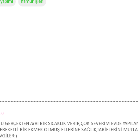
 yapımı
hamur işleri
012
U GERÇEKTEN AYRI BİR SICAKLIK VERİR,ÇOK SEVERİM EVDE YAPILA
REKETLİ BİR EKMEK OLMUŞ ELLERİNE SAĞLIK,TARİFLERİNİ MUTL
GİLER:)