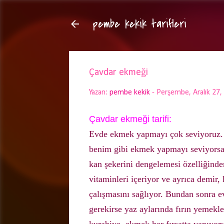
pembe kekik tarifleri
Çavdar ekmeği
Yazan:
pembe kekik
-
Perşembe, Aralık 27,
Çavdar ekmeği tarifi:
Evde ekmek yapmayı çok seviyoruz. E
benim gibi ekmek yapmayı seviyors
kan şekerini dengelemesi özelliğind
vitaminleri içeriyor ve ayrıca demir,
çalışmasını sağlıyor. Bundan sonra 
gerekirse yaz aylarında fırın yemekle