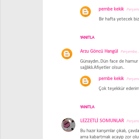
u
pembe kekik
Perşemb
m
Bir hafta yetecek biz
l
a
YANITLA
r
Arzu Göncü Hangül
Perşembe, 
Günaydın..Dün face de hamur 
sağlıklı.Afiyetler olsun..
pembe kekik
Perşemb
Çok teşekkür ederim 
YANITLA
LEZZETLİ SOMUNLAR
Perşemb
Bu hazır karışımlar çıkalı, ça
ama kabartmak acayip zor oluy