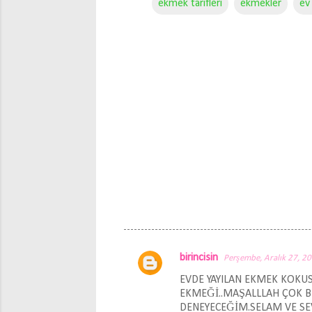
ekmek tarifleri
ekmekler
ev
birincisin
Perşembe, Aralık 27, 2
Y
EVDE YAYILAN EKMEK KOKUS
o
EKMEĞİ..MAŞALLLAH ÇOK BE
r
DENEYECEĞİM.SELAM VE SEV