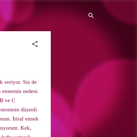
 veriyor. Siz de
h etmemin nedeni
 B ve C
isteminin düzenli
rum. İtiraf etmek
lanıyorum. Kek,