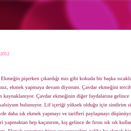
Ana içeriğe atla
 2012
kmeğin pişerken çıkardığı mis gibi kokuda bir başka sıcaklık
anız, ekmek yapmaya devam diyorum. Çavdar ekmeğini terci
en kaynaklanıyor. Çavdar ekmeğinin diğer faydalarına gelince
 kalsiyum bulunuyor. Lif içeriği yüksek olduğu için sindirim s
evde daha sık ekmek yapmayı ve tarifleri paylaşmayı düşünüyo
ri yapmaktan hep kaçınırım, kış gelince de fırını sık sık kul