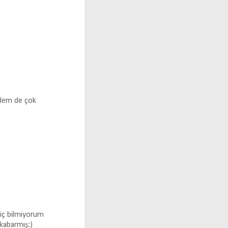
.Hem de çok
hiç bilmiyorum
kabarmış:)