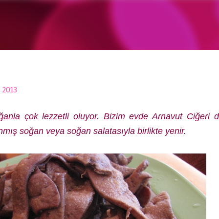
Ana içeriğe atla
, 2013
anla çok lezzetli oluyor. Bizim evde Arnavut Ciğeri 
mış soğan veya soğan salatasıyla birlikte yenir.