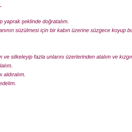
r
ip yaprak şeklinde doğratalım.
m kanının süzülmesi için bir kabın üzerine süzgece koyup 
m ve silkeleyip fazla unlarını üzerlerinden atalım ve kızg
lalım.
ı aldıralım.
edelim.