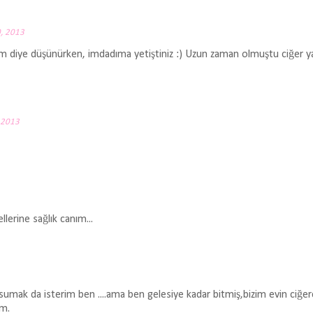
, 2013
 diye düşünürken, imdadıma yetiştiniz :) Uzun zaman olmuştu ciğer y
 2013
lerine sağlık canım...
sumak da isterim ben ....ama ben gelesiye kadar bitmiş,bizim evin ciğerci
ım.