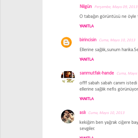
Nilgün
Perşembe, Mayıs 09, 2013
O tabağın görüntüsü ne öyle tok
YANITLA
birincisin
Cuma, Mayıs 10, 2013
Ellerine sağlık,sunum harika.S
YANITLA
sarımutfak-hande
Cuma, Mayıs
offf sabah sabah canım iste
ellerine sağlık nefis görünüyo
YANITLA
aslı
Cuma, Mayıs 10, 2013
kekiğim ben yağrak ciğere bayı
sevgiler.