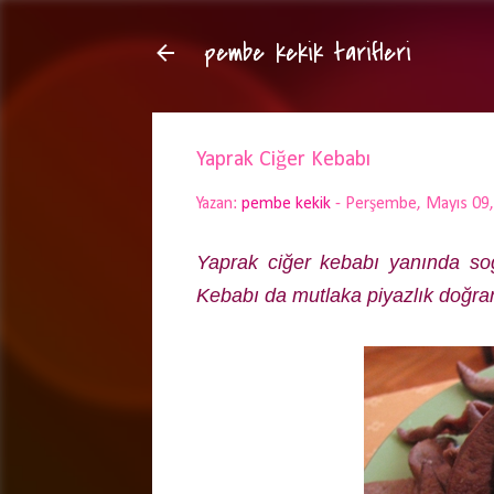
pembe kekik tarifleri
Yaprak Ciğer Kebabı
Yazan:
pembe kekik
-
Perşembe, Mayıs 09
Yaprak ciğer kebabı yanında soğ
Kebabı da mutlaka piyazlık doğran