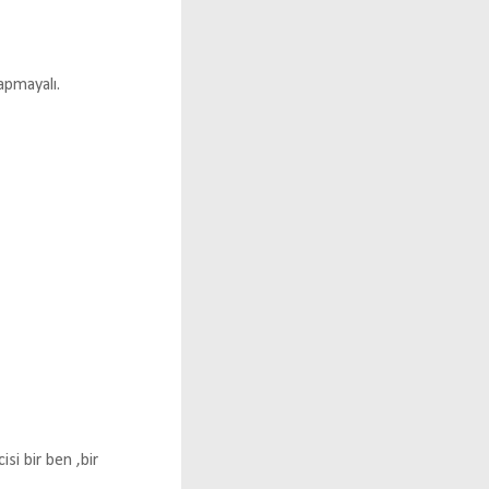
apmayalı.
si bir ben ,bir