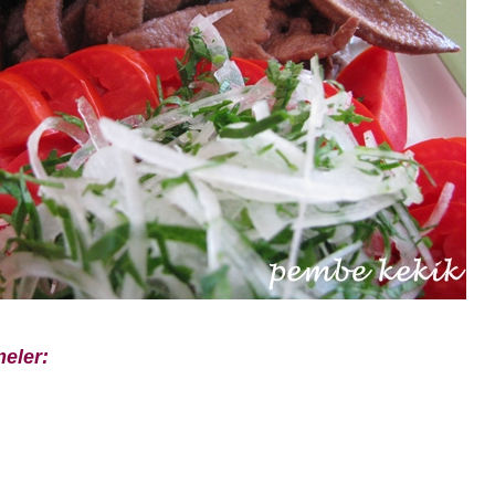
meler: