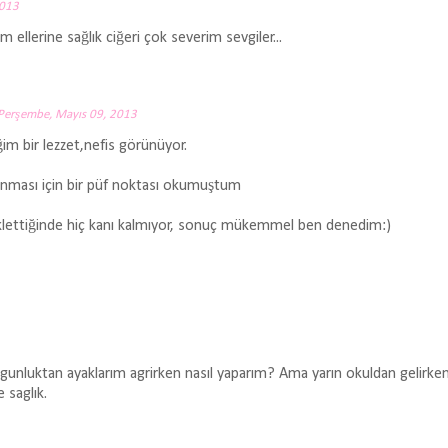
2013
 ellerine sağlık ciğeri çok severim sevgiler...
Perşembe, Mayıs 09, 2013
ğim bir lezzet,nefis görünüyor.
arınması için bir püf noktası okumuştum
eklettiğinde hiç kanı kalmıyor, sonuç mükemmel ben denedim:)
orgunluktan ayaklarım agrirken nasıl yaparım? Ama yarın okuldan gelirke
 saglık.