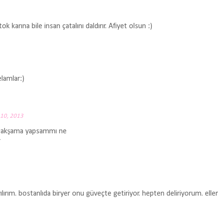
 karına bile insan çatalını daldırır. Afiyet olsun :)
elamlar:)
 10, 2013
di akşama yapsammı ne
r
lırım. bostanlıda biryer onu güveçte getiriyor. hepten deliriyorum. elleri