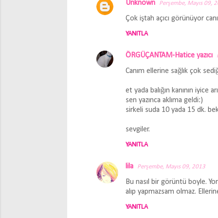
Unknown
Perşembe, Mayıs 09, 
Y
Çok iştah açıcı görünüyor canım
o
YANITLA
r
u
ÖRGÜÇANTAM-Hatice yazıcı
m
Canım ellerine sağlık çok sedi
l
a
et yada balığın kanının iyice 
sen yazınca aklıma geldi:)
r
sirkeli suda 10 yada 15 dk. b
sevgiler.
YANITLA
lila
Perşembe, Mayıs 09, 2013
Bu nasıl bir görüntü boyle. Y
alıp yapmazsam olmaz. Ellerine
YANITLA