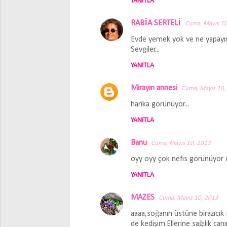
YANITLA
RABİA SERTELİ
Cuma, Mayıs 10
Evde yemek yok ve ne yapayım
Sevgiler...
YANITLA
Mirayın annesi
Cuma, Mayıs 10,
harika görünüyor...
YANITLA
Banu
Cuma, Mayıs 10, 2013
oyy oyy çok nefis görünüyor el
YANITLA
MAZES
Cuma, Mayıs 10, 2013
aaaa,soğanın üstüne birazıcık 
de kedişim.Ellerine sağılık can