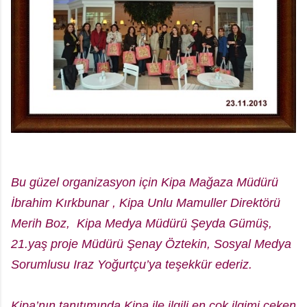
Bu güzel organizasyon için Kipa Mağaza Müdürü
İbrahim Kırkbunar , Kipa Unlu Mamuller Direktörü
Merih Boz, Kipa Medya Müdürü Şeyda Gümüş,
21.yaş proje Müdürü Şenay Öztekin, Sosyal Medya
Sorumlusu Iraz Yoğurtçu’ya teşekkür ederiz.
Kipa’nın tanıtımında Kipa ile ilgili en çok ilgimi çeken