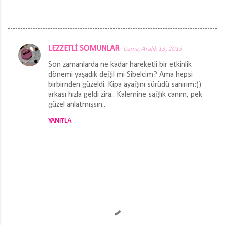
LEZZETLİ SOMUNLAR
Cuma, Aralık 13, 2013
Y
Son zamanlarda ne kadar hareketli bir etkinlik
o
dönemi yaşadık değil mi Sibelcim? Ama hepsi
r
birbirnden güzeldi. Kipa ayağını sürüdü sanırım:))
arkası hızla geldi zira.. Kalemine sağlık canım, pek
u
güzel anlatmışsın..
m
YANITLA
l
a
r