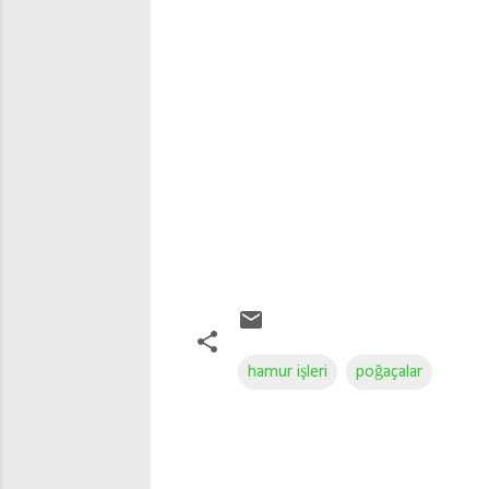
hamur işleri
poğaçalar