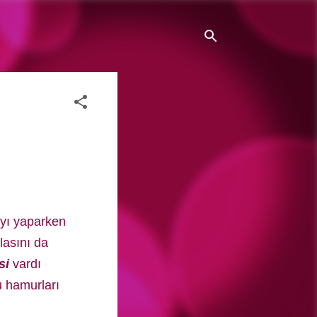
yı yaparken
lasını da
si
vardı
u hamurları