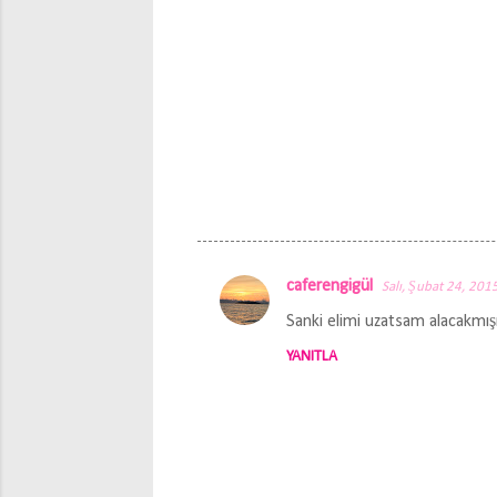
caferengigül
Salı, Şubat 24, 201
Y
Sanki elimi uzatsam alacakmışım
o
YANITLA
r
u
m
l
a