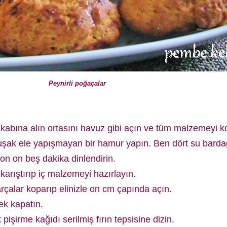
Peynirli poğaçalar
abına alın ortasını havuz gibi açın ve tüm malzemeyi 
şak ele yapışmayan bir hamur yapın. Ben dört su bardağ
n on beş dakika dinlendirin.
karıştırıp iç malzemeyi hazırlayın.
alar koparıp elinizle on cm çapında açın.
ek kapatın.
pişirme kağıdı serilmiş fırın tepsisine dizin.