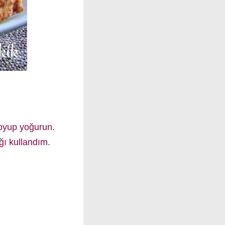
koyup yoğurun.
ı kullandım.