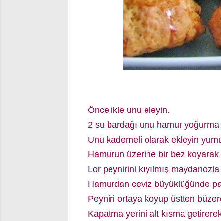
Öncelikle unu eleyin.
2 su bardağı unu hamur yoğurma k
Unu kademeli olarak ekleyin yumu
Hamurun üzerine bir bez koyarak o
Lor peynirini kıyılmış maydanozla 
Hamurdan ceviz büyüklüğünde parç
Peyniri ortaya koyup üstten büzer
Kapatma yerini alt kısma getirerek 