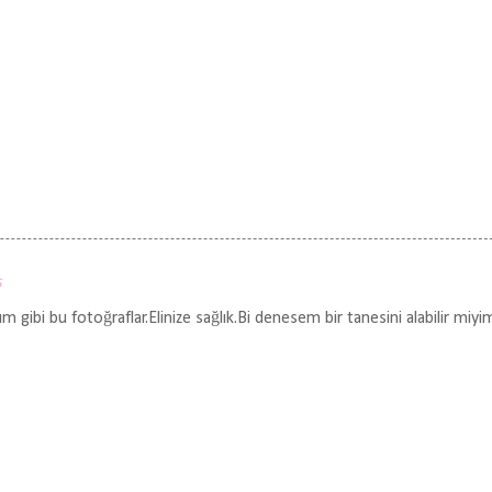
5
 gibi bu fotoğraflar.Elinize sağlık.Bi denesem bir tanesini alabilir miyi