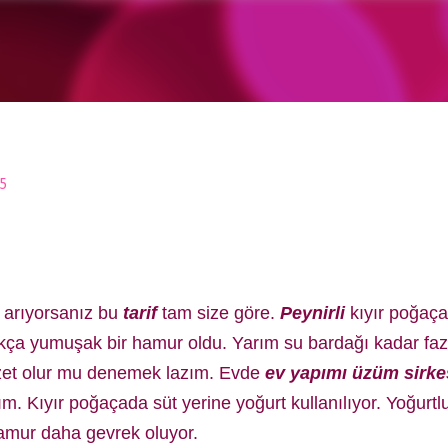
Ana içeriğe atla
5
i arıyorsanız bu
tarif
tam size göre.
Peynirli
kıyır poğaça
ukça yumuşak bir hamur oldu. Yarım su bardağı kadar faz
zzet olur mu denemek lazım. Evde
ev yapımı üzüm sirke
 Kıyır poğaçada süt yerine yoğurt kullanılıyor. Yoğurtl
Hamur daha gevrek oluyor.