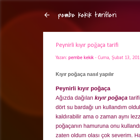
pembe kekik tarifleri
Peynirli kıyır poğaça tarifi
Yazan:
pembe kekik
-
Cuma, Şubat 13, 201
Kıyır poğaça nasıl yapılır
Peynirli kıyır poğaça
Ağızda dağılan
kıyır poğaça
tarif
dört su bardağı un kullandım old
kaldırabilir ama o zaman aynı le
poğaçanın hamuruna onu kullandım.
zaten oldum olası çok severim. 