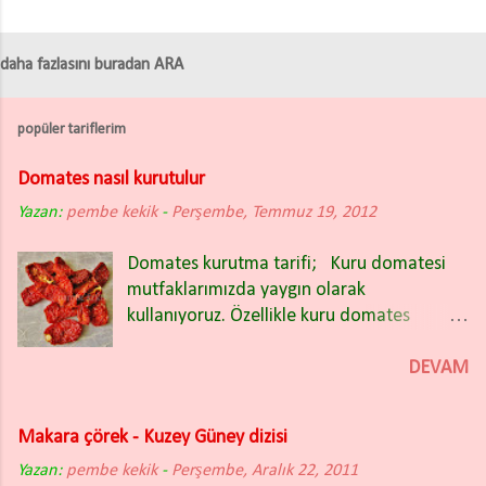
daha fazlasını buradan ARA
popüler tariflerim
Domates nasıl kurutulur
Yazan:
pembe kekik
-
Perşembe, Temmuz 19, 2012
Domates kurutma tarifi; Kuru domatesi
mutfaklarımızda yaygın olarak
kullanıyoruz. Özellikle kuru domates
salatası nefis oluyor. Kışın bakliyat
yemeklerinin içinde de güzel oluyor.
DEVAM
Domates kuruturken İtalyan (rio) tipi sivri
domatesleri tercih ettim. Domatesleri iki
Makara çörek - Kuzey Güney dizisi
partide kuruttum ve ikisinde de farklı
Yazan:
pembe kekik
yöntem uyguladım. Fotoğrafta
-
Perşembe, Aralık 22, 2011