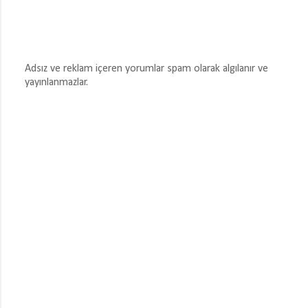
Adsız ve reklam içeren yorumlar spam olarak algılanır ve
yayınlanmazlar.
Y
o
r
u
m
G
ö
n
d
e
r