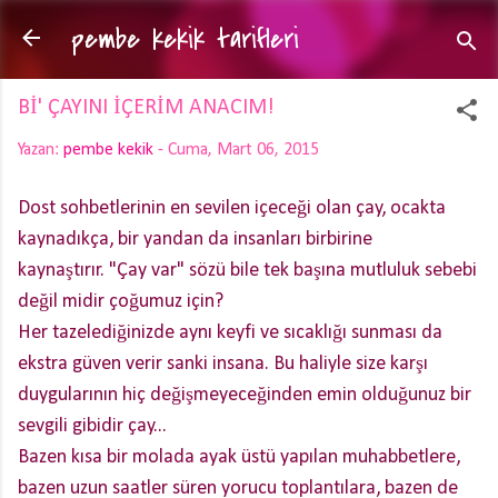
pembe kekik tarifleri
Ana içeriğe atla
Bİ' ÇAYINI İÇERİM ANACIM!
Yazan:
pembe kekik
-
Cuma, Mart 06, 2015
Dost sohbetlerinin en sevilen içeceği olan çay, ocakta
kaynadıkça, bir yandan da insanları birbirine
kaynaştırır. "Çay var" sözü bile tek başına mutluluk sebebi
değil midir çoğumuz için?
Her tazelediğinizde aynı keyfi ve sıcaklığı sunması da
ekstra güven verir sanki insana. Bu haliyle size karşı
duygularının hiç değişmeyeceğinden emin olduğunuz bir
sevgili gibidir çay...
Bazen kısa bir molada ayak üstü yapılan muhabbetlere,
bazen uzun saatler süren yorucu toplantılara, bazen de