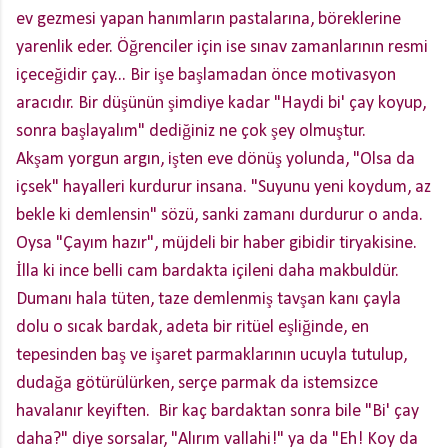
ev gezmesi yapan hanımların pastalarına, böreklerine
yarenlik eder. Öğrenciler için ise sınav zamanlarının resmi
içeceğidir çay... Bir işe başlamadan önce motivasyon
aracıdır. Bir düşünün şimdiye kadar "Haydi bi' çay koyup,
sonra başlayalım" dediğiniz ne çok şey olmuştur.
Akşam yorgun argın, işten eve dönüş yolunda, "Olsa da
içsek" hayalleri kurdurur insana. "Suyunu yeni koydum, az
bekle ki demlensin" sözü, sanki zamanı durdurur o anda.
Oysa "Çayım hazır", müjdeli bir haber gibidir tiryakisine.
İlla ki ince belli cam bardakta içileni daha makbuldür.
Dumanı hala tüten, taze demlenmiş tavşan kanı çayla
dolu o sıcak bardak, adeta bir ritüel eşliğinde, en
tepesinden baş ve işaret parmaklarının ucuyla tutulup,
dudağa götürülürken, serçe parmak da istemsizce
havalanır keyiften. Bir kaç bardaktan sonra bile "Bi' çay
daha?" diye sorsalar, "Alırım vallahi!" ya da "Eh! Koy da