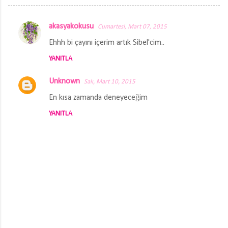
akasyakokusu
Cumartesi, Mart 07, 2015
Y
Ehhh bi çayını içerim artık Sibel'cim..
o
YANITLA
r
u
Unknown
Salı, Mart 10, 2015
m
En kısa zamanda deneyeceğim
l
YANITLA
a
r