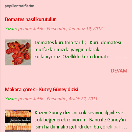
popüler tariflerim
Domates nasıl kurutulur
Yazan:
pembe kekik
-
Perşembe, Temmuz 19, 2012
Domates kurutma tarifi; Kuru domatesi
mutfaklarımızda yaygın olarak
kullanıyoruz. Özellikle kuru domates
salatası nefis oluyor. Kışın bakliyat
yemeklerinin içinde de güzel oluyor.
DEVAM
Domates kuruturken İtalyan (rio) tipi sivri
domatesleri tercih ettim. Domatesleri iki
Makara çörek - Kuzey Güney dizisi
partide kuruttum ve ikisinde de farklı
Yazan:
pembe kekik
yöntem uyguladım. Fotoğrafta
-
Perşembe, Aralık 22, 2011
gördüğünüz kuru domatesler ikinci
Kuzey Güney dizisini çok seviyor, ilgiyle ve
yöntemle kurutulanlar. Bu yıl sadece ikinci
çok beğenerek izliyorum. Banu ile Güney'in
yöntemi kullanacağım. Çok başarılı ve hiç
isim hakkını alıp getirdikleri bu çörek bana
firesiz bir kurutma oldu. Rengi, tadı, lezzeti