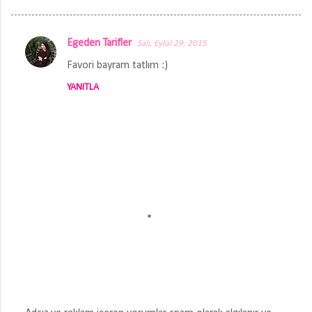
Egeden Tarifler
Salı, Eylül 29, 2015
Y
Favori bayram tatlım :)
o
YANITLA
r
u
m
l
a
r