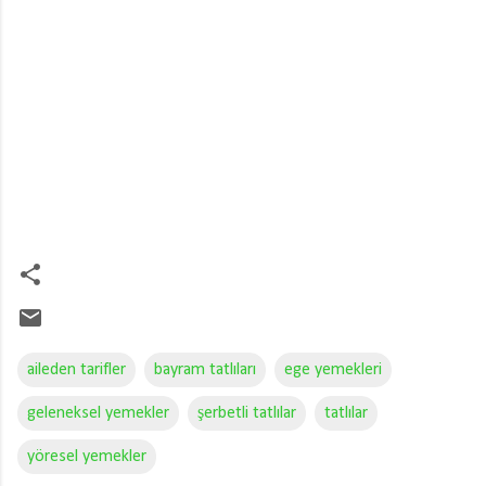
aileden tarifler
bayram tatlıları
ege yemekleri
geleneksel yemekler
şerbetli tatlılar
tatlılar
yöresel yemekler