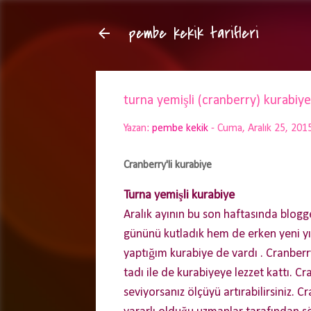
pembe kekik tarifleri
turna yemişli (cranberry) kurabiye
Yazan:
pembe kekik
-
Cuma, Aralık 25, 201
Cranberry'li kurabiye
Turna yemişli kurabiye
Aralık ayının bu son haftasında blogg
gününü kutladık hem de erken yeni yı
yaptığım kurabiye de vardı . Cranberr
tadı ile de kurabiyeye lezzet kattı. Cr
seviyorsanız ölçüyü artırabilirsiniz. C