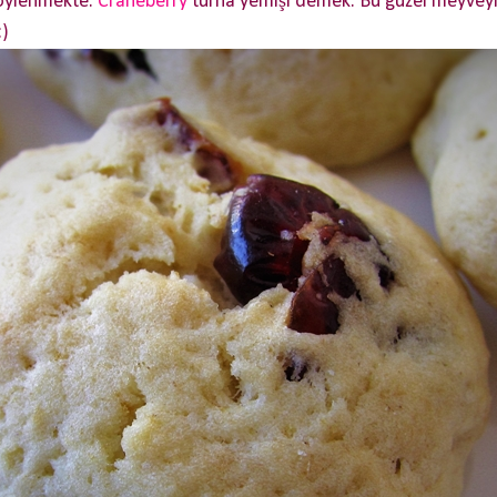
söylenmekte.
Craneberry
turna yemişi demek. Bu güzel meyveyi
:)