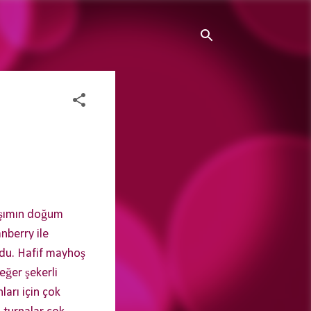
daşımın doğum
nberry ile
oldu. Hafif mayhoş
 eğer şekerli
ları için çok