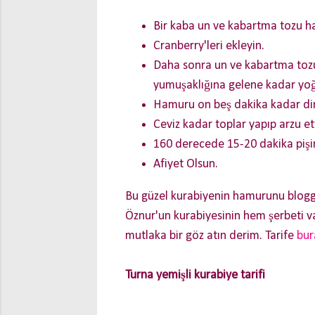
Bir kaba un ve kabartma tozu h
Cranberry'leri ekleyin.
Daha sonra un ve kabartma tozun
yumuşaklığına gelene kadar yo
Hamuru on beş dakika kadar din
Ceviz kadar toplar yapıp arzu ett
160 derecede 15-20 dakika pişir
Afiyet Olsun.
Bu güzel kurabiyenin hamurunu blogg
Öznur'un kurabiyesinin hem şerbeti va
mutlaka bir göz atın derim. Tarife
bu
Turna yemişli kurabiye tarifi