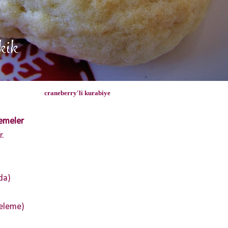
craneberry'li kurabiye
zemeler
r.
da)
peleme)