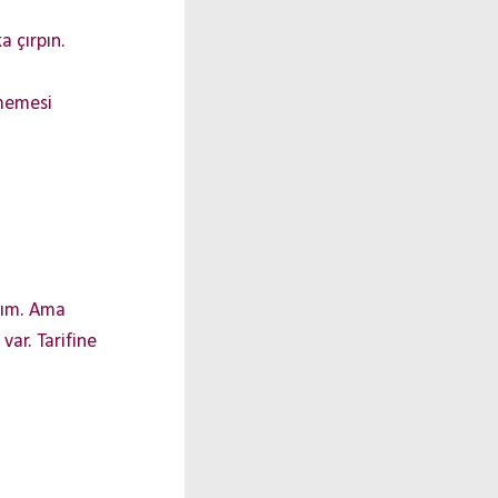
 çırpın.
 memesi
dım. Ama
var. Tarifine