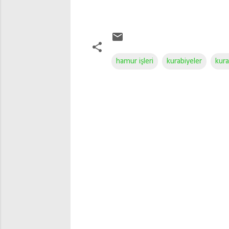
hamur işleri
kurabiyeler
kura