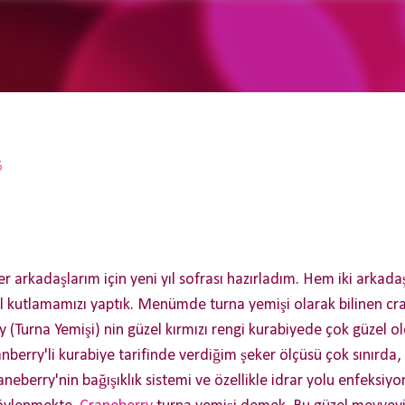
Ana içeriğe atla
5
er arkadaşlarım için yeni yıl sofrası hazırladım. Hem iki arka
l kutlamamızı yaptık. Menümde turna yemişi olarak bilinen cra
y (Turna Yemişi) nin güzel kırmızı rengi kurabiyede çok güzel 
anberry'li kurabiye tarifinde verdiğim şeker ölçüsü çok sınırda,
raneberry'nin bağışıklık sistemi ve özellikle idrar yolu enfeksiyon