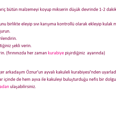
ariç bütün malzemeyi koyup mikserin düşük devrinde 1-2 dakika
u birlikte eleyip sıvı karışıma kontrollü olarak ekleyip kulak
ğurun.
lendirin.
iğiniz şekli verin.
in. (fırınınızda her zaman
kurabiye
pişirdiğiniz ayarında)
er arkadaşım Öznur'un ayvalı kakuleli kurabiyesi'nden uyarla
r içinde de hem ayva ile kakuleyi buluşturduğu nefis bir dolgu 
radan
ulaşabilirsiniz.