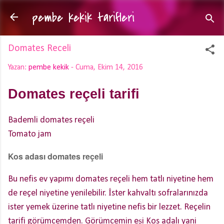
pembe kekik tarifleri
Ana içeriğe atla
Domates Receli
Yazan:
pembe kekik
-
Cuma, Ekim 14, 2016
Domates reçeli tarifi
Bademli domates reçeli
Tomato jam
Kos adası domates reçeli
Bu nefis ev yapımı domates reçeli hem tatlı niyetine hem
de reçel niyetine yenilebilir. İster kahvaltı sofralarınızda
ister yemek üzerine tatlı niyetine nefis bir lezzet. Reçelin
tarifi görümcemden. Görümcemin eşi Kos adalı yani