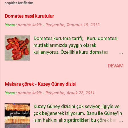
popüler tariflerim
Domates nasıl kurutulur
Yazan:
pembe kekik
-
Perşembe, Temmuz 19, 2012
Domates kurutma tarifi; Kuru domatesi
mutfaklarımızda yaygın olarak
kullanıyoruz. Özellikle kuru domates
salatası nefis oluyor. Kışın bakliyat
yemeklerinin içinde de güzel oluyor.
DEVAM
Domates kuruturken İtalyan (rio) tipi sivri
domatesleri tercih ettim. Domatesleri iki
Makara çörek - Kuzey Güney dizisi
partide kuruttum ve ikisinde de farklı
Yazan:
pembe kekik
yöntem uyguladım. Fotoğrafta
-
Perşembe, Aralık 22, 2011
gördüğünüz kuru domatesler ikinci
Kuzey Güney dizisini çok seviyor, ilgiyle ve
yöntemle kurutulanlar. Bu yıl sadece ikinci
çok beğenerek izliyorum. Banu ile Güney'in
yöntemi kullanacağım. Çok başarılı ve hiç
isim hakkını alıp getirdikleri bu çörek bana
firesiz bir kurutma oldu. Rengi, tadı, lezzeti
hiç yabancı gelmedi. Dün akşamki bölümde
hepsi mükemmeldi. Eğer domatesleri açık