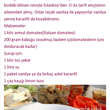
bizdeki bilinen ismiyle İstanköy'den. O da tarifi eniştemin
ailesinden almış. Onlar reçeli vanilya ile yapıyorlar vanilya
yerine karanfil de koyabilirsiniz.
Malzemeler:
1 kilo armut domates(İtalyan domatesi)
200 gram kabuğu soyulmuş badem içi(domateslerin içini
dolduracak kadar)
Şurup için:
1 kilo toz şeker
1 litre su
1 paket vanilya ya da birkaç adet karanfil
1 çay kaşığı limon tuzu