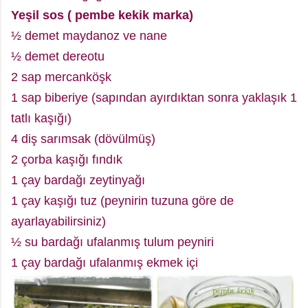
Yeşil sos ( pembe kekik marka)
½ demet maydanoz ve nane
½ demet dereotu
2 sap mercanköşk
1 sap biberiye (sapından ayırdıktan sonra yaklaşık 1
tatlı kaşığı)
4 diş sarımsak (dövülmüş)
2 çorba kaşığı fındık
1 çay bardağı zeytinyağı
1 çay kaşığı tuz (peynirin tuzuna göre de
ayarlayabilirsiniz)
½ su bardağı ufalanmış tulum peyniri
1 çay bardağı ufalanmış ekmek içi