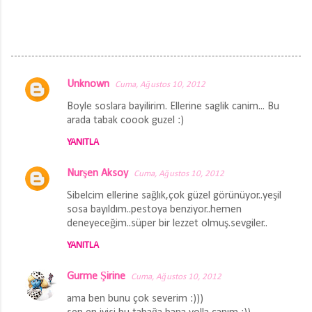
Unknown
Cuma, Ağustos 10, 2012
Y
Boyle soslara bayilirim. Ellerine saglik canim... Bu
o
arada tabak coook guzel :)
r
YANITLA
u
m
Nurşen Aksoy
Cuma, Ağustos 10, 2012
l
Sibelcim ellerine sağlık,çok güzel görünüyor..yeşil
a
sosa bayıldım..pestoya benziyor..hemen
deneyeceğim..süper bir lezzet olmuş.sevgiler..
r
YANITLA
Gurme Şirine
Cuma, Ağustos 10, 2012
ama ben bunu çok severim :)))