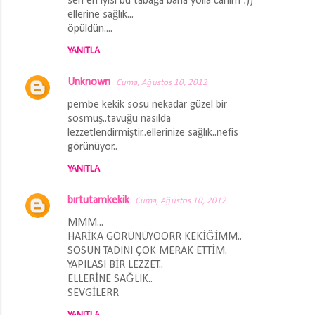
sen en iyisi bu tabağa bana yolla canım :))
ellerine sağlık...
öpüldün....
YANITLA
Unknown
Cuma, Ağustos 10, 2012
pembe kekik sosu nekadar güzel bir
sosmuş..tavuğu nasılda
lezzetlendirmiştir..ellerinize sağlık..nefis
görünüyor..
YANITLA
bırtutamkekik
Cuma, Ağustos 10, 2012
MMM...
HARİKA GÖRÜNÜYOORR KEKİĞİMM..
SOSUN TADINI ÇOK MERAK ETTİM.
YAPILASI BİR LEZZET..
ELLERİNE SAĞLIK..
SEVGİLERR