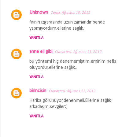
Unknown
Cuma, Ağustos 10, 2012
fırının ızgarasında uzun zamandır bende
yapmıyordum.ellerine saglık.
YANITLA
anne eli gibi
Cumartesi, Ağustos 11, 2012
bu yöntemi hiç denememiştim,eminim nefis
oluyordur,ellerine sağlık..
YANITLA
birincisin
Cumartesi, Ağustos 11, 2012
Harika görünüyor,denenmeli.Ellerine sağlık
arkadaşım,sevgiler:)
YANITLA