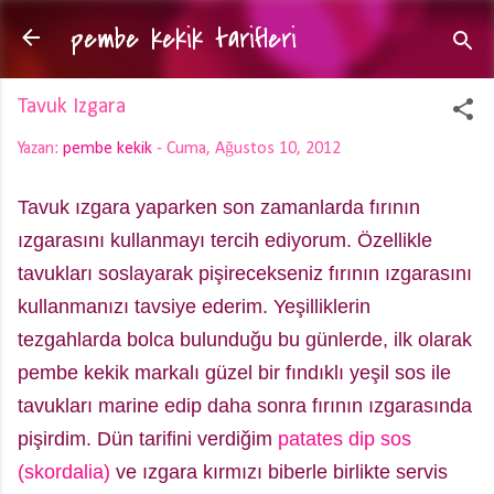
pembe kekik tarifleri
Ana içeriğe atla
Tavuk Izgara
Yazan:
pembe kekik
-
Cuma, Ağustos 10, 2012
Tavuk ızgara yaparken son zamanlarda fırının
ızgarasını kullanmayı tercih ediyorum. Özellikle
tavukları soslayarak pişirecekseniz fırının ızgarasını
kullanmanızı tavsiye ederim. Yeşilliklerin
tezgahlarda bolca bulunduğu bu günlerde, ilk olarak
pembe kekik markalı güzel bir fındıklı yeşil sos ile
tavukları marine edip daha sonra fırının ızgarasında
pişirdim. Dün tarifini verdiğim
patates dip sos
(skordalia)
ve ızgara kırmızı biberle birlikte servis