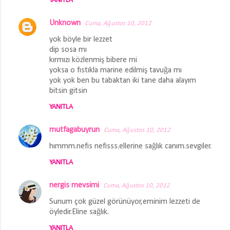
YANITLA
Unknown
Cuma, Ağustos 10, 2012
yok böyle bir lezzet
dip sosa mı
kırmızı közlenmiş bibere mi
yoksa o fıstıkla marine edilmiş tavuğa mı
yok yok ben bu tabaktan iki tane daha alayım
bitsin gitsin
YANITLA
mutfagabuyrun
Cuma, Ağustos 10, 2012
hımmm.nefis nefisss.ellerine sağlık canım.sevgiler.
YANITLA
nergis mevsimi
Cuma, Ağustos 10, 2012
Sunum çok güzel görünüyor,eminim lezzeti de
öyledir.Eline sağlık.
YANITLA