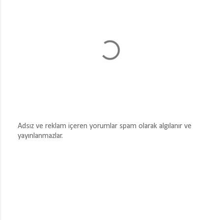
Adsız ve reklam içeren yorumlar spam olarak algılanır ve
yayınlanmazlar.
Y
o
r
u
m
G
ö
n
d