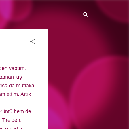
nden yaptım.
zaman kış
 kışa da mutlaka
m ettim. Artık
görüntü hem de
 Tire’den,
ri o kadar