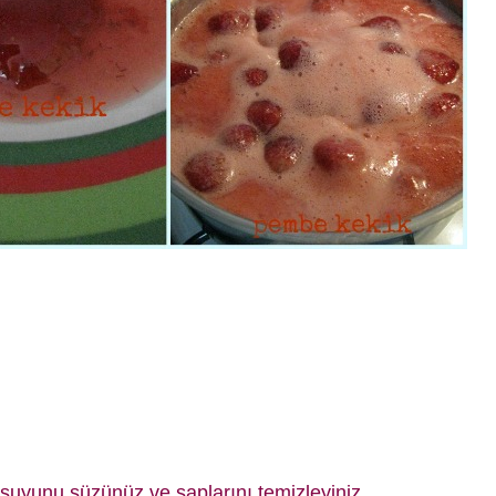
 s
uyunu süzünüz ve saplarını temizleyiniz.