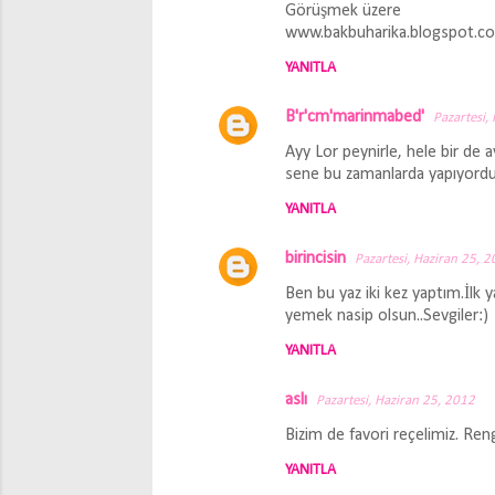
Görüşmek üzere
www.bakbuharika.blogspot.c
YANITLA
B'r'cm'marinmabed'
Pazartesi,
Ayy Lor peynirle, hele bir de
sene bu zamanlarda yapıyordu bi
YANITLA
birincisin
Pazartesi, Haziran 25, 
Ben bu yaz iki kez yaptım.İlk y
yemek nasip olsun..Sevgiler:)
YANITLA
aslı
Pazartesi, Haziran 25, 2012
Bizim de favori reçelimiz. Reng
YANITLA