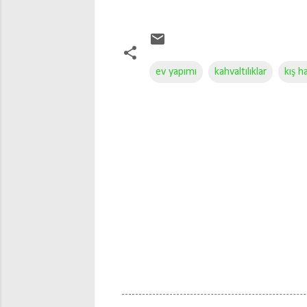
ev yapımı
kahvaltılıklar
kış ha