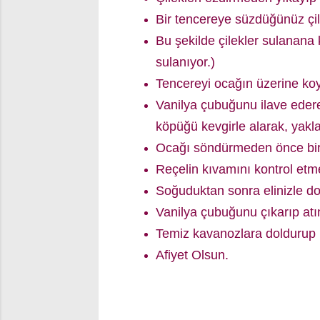
Bir tencereye süzdüğünüz çile
Bu şekilde çilekler sulanana
sulanıyor.)
Tencereyi ocağın üzerine ko
Vanilya çubuğunu ilave edere
köpüğü kevgirle alarak, yakla
Ocağı söndürmeden önce birk
Reçelin kıvamını kontrol etme
Soğuduktan sonra elinizle 
Vanilya çubuğunu çıkarıp atı
Temiz kavanozlara doldurup k
Afiyet Olsun.