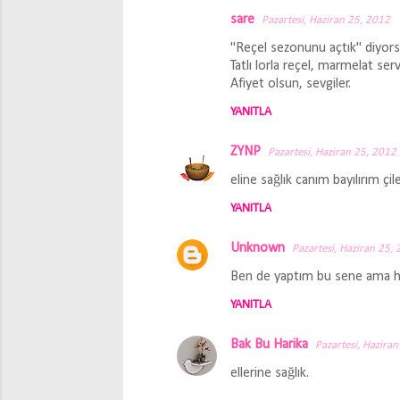
sare
Pazartesi, Haziran 25, 2012
Y
"Reçel sezonunu açtık" diyorsu
o
Tatlı lorla reçel, marmelat se
r
Afiyet olsun, sevgiler.
u
YANITLA
m
ZYNP
l
Pazartesi, Haziran 25, 2012
a
eline sağlık canım bayılırım çil
r
YANITLA
Unknown
Pazartesi, Haziran 25,
Ben de yaptım bu sene ama hem
YANITLA
Bak Bu Harika
Pazartesi, Hazira
ellerine sağlık.