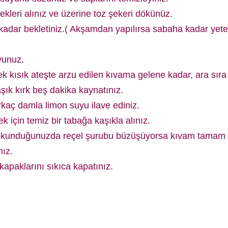
kleri alınız ve üzerine toz şekeri dökünüz.
 kadar bekletiniz.( Akşamdan yapılırsa sabaha kadar yete
yunuz.
k kısık ateşte arzu edilen kıvama gelene kadar, ara sıra
şık kırk beş dakika kaynatınız.
aç damla limon suyu ilave ediniz.
k için temiz bir tabağa kaşıkla alınız.
dokunduğunuzda reçel şurubu büzüşüyorsa kıvam tamam 
nız.
apaklarını sıkıca kapatınız.