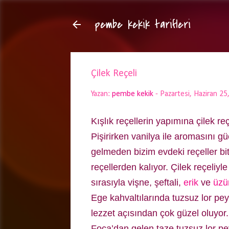
pembe kekik tarifleri
Çilek Reçeli
Yazan:
pembe kekik
-
Pazartesi, Haziran 25
Kışlık reçellerin yapımına çilek re
Pişirirken vanilya ile aromasını gü
gelmeden bizim evdeki reçeller bit
reçellerden kalıyor. Çilek reçeli
sırasıyla vişne, şeftali,
erik
ve
üzü
Ege kahvaltılarında tuzsuz lor pe
lezzet açısından çok güzel oluyor.
Foça’dan gelen taze tuzsuz lor pe