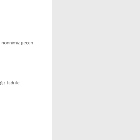
li nonnimiz geçen
ız tadı ile