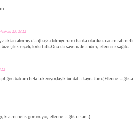
om
 Haziran 25, 2012
 ayvalıktan alınmış olan(başka bilmiyorum) harika olurduu, canım rahmet
ze çilek reçeli, lorlu tatlı..Onu da sayenizde andım, ellerinize sağlık..
2012
aptığım baktım hızla tükeniyor,kışlık bir daha kaynattım:)Ellerine sağlık,ağ
i, kıvamı nefis görünüyor, ellerine sağlık olsun :)