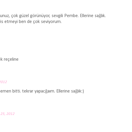
nuz, çok güzel görünüyor, sevgili Pembe. Ellerine sağlık.
rvis etmeyi ben de çok seviyorum.
ek reçeline
 2012
en bitti. tekrar yapacğaım. Ellerine sağlık:)
n 25, 2012