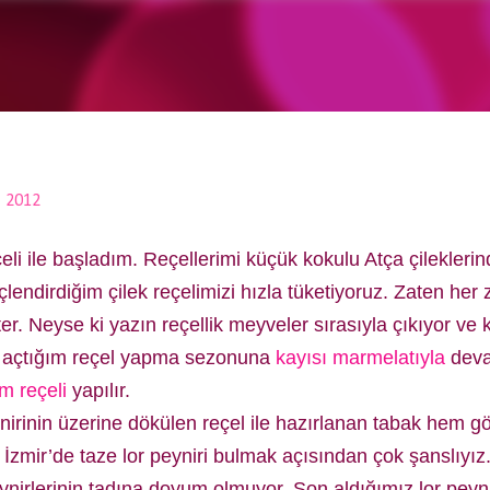
Ana içeriğe atla
, 2012
çeli ile başladım. Reçellerimi küçük kokulu Atça çilekleri
çlendirdiğim çilek reçelimizi hızla tüketiyoruz.
Zaten her 
er. Neyse ki yazın reçellik meyveler sırasıyla çıkıyor ve
yle açtığım reçel yapma sezonuna
kayısı marmelatıyla
deva
m reçeli
yapılır.
ynirinin üzerine dökülen reçel ile hazırlanan tabak hem 
 İzmir’de taze lor peyniri bulmak açısından çok şanslıyız.
ynirlerinin tadına doyum olmuyor. Son aldığımız lor peyni